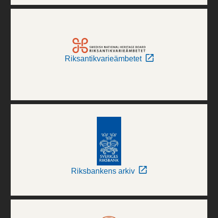
Riksantikvarieämbetet
Riksbankens arkiv