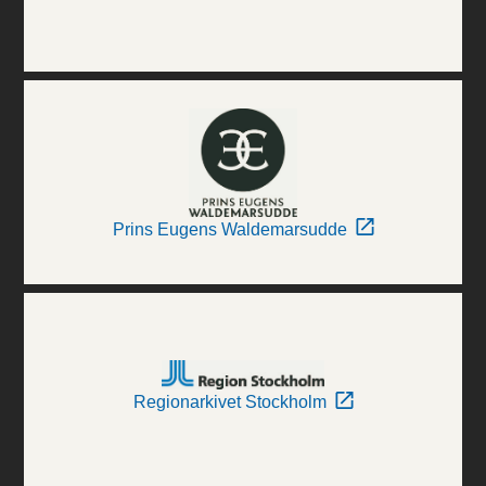
Prins Eugens Waldemarsudde
Regionarkivet Stockholm