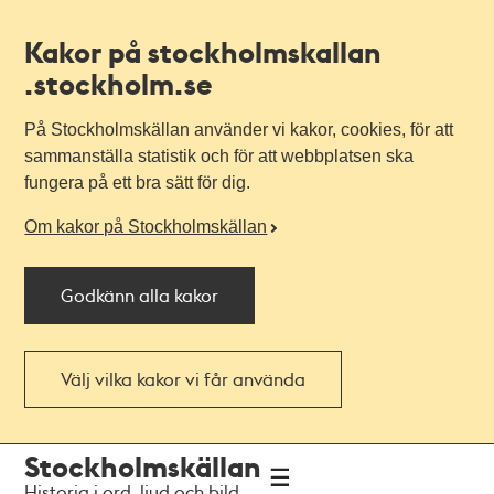
Kakor på stockholmskallan
.stockholm.se
På Stockholmskällan använder vi kakor, cookies, för att
sammanställa statistik och för att webbplatsen ska
fungera på ett bra sätt för dig.
Om kakor på Stockholmskällan
Godkänn alla kakor
Välj vilka kakor vi får använda
Till
Till
Stockholmskällan
navigationen
huvudinnehållet
Historia i ord, ljud och bild