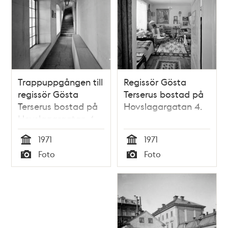
Trappuppgången till
Regissör Gösta
regissör Gösta
Terserus bostad på
Terserus bostad på
Hovslagargatan 4.
Hovslagargatan 4.
1971
1971
Tid
Tid
Foto
Foto
Typ
Typ