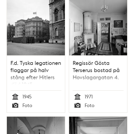
F.d. Tyska legationen
Regissör Gösta
flaggar på halv
Terserus bostad på
stång efter Hitlers
Hovslagargatan 4.
död 1945.
1945
1971
Tid
Tid
Foto
Foto
Typ
Typ