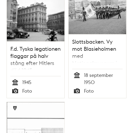
ligger nu SAF-
borgen
Slottsbacken. Vy
F.d. Tyska legationen
mot Blasieholmen
flaggar på halv
med
stång efter Hitlers
Nationalmuseum i
död 1945.
fonden.
18 september
Vaktparaden går i
Tid
1945
1950
björnskinnsmössor
Tid
Foto
Foto
Typ
Typ