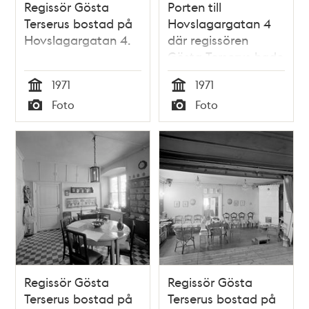
Regissör Gösta
Porten till
Terserus bostad på
Hovslagargatan 4
Hovslagargatan 4.
där regissören
Gösta Terserus hade
sin bostad.
1971
1971
Tid
Tid
Foto
Foto
Typ
Typ
Regissör Gösta
Regissör Gösta
Terserus bostad på
Terserus bostad på