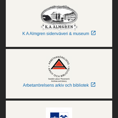
K A Almgren sidenväveri & museum
Arbetarrörelsens arkiv och bibliotek