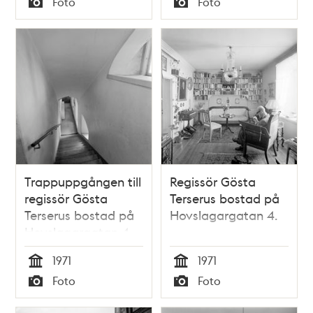
Foto
Foto
Typ
Typ
Trappuppgången till
Regissör Gösta
regissör Gösta
Terserus bostad på
Terserus bostad på
Hovslagargatan 4.
Hovslagargatan 4.
1971
1971
Tid
Tid
Foto
Foto
Typ
Typ