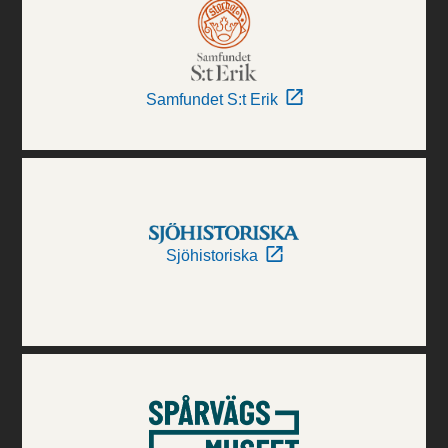
Samfundet S:t Erik
Sjöhistoriska