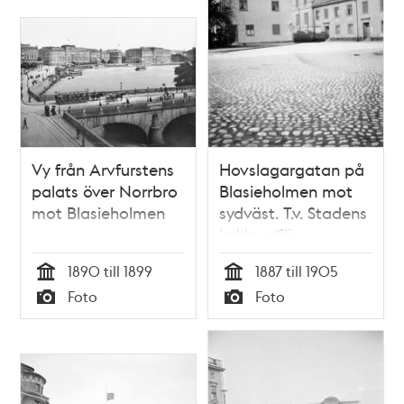
Vy från Arvfurstens
Hovslagargatan på
palats över Norrbro
Blasieholmen mot
mot Blasieholmen
sydväst. T.v. Stadens
kokhus (för
fartygens
1890 till 1899
1887 till 1905
matlagning). T.h.
Tid
Tid
Foto
Foto
Norska
Typ
Typ
Ministerhotellet där
norska stadsråd
bodde under
unionstiden. Här