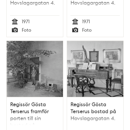
Hovslagargatan 4.
Hovslagargatan 4.
1971
1971
Tid
Tid
Foto
Foto
Typ
Typ
Regissör Gösta
Regissör Gösta
Terserus framför
Terserus bostad på
porten till sin
Hovslagargatan 4.
bostad på