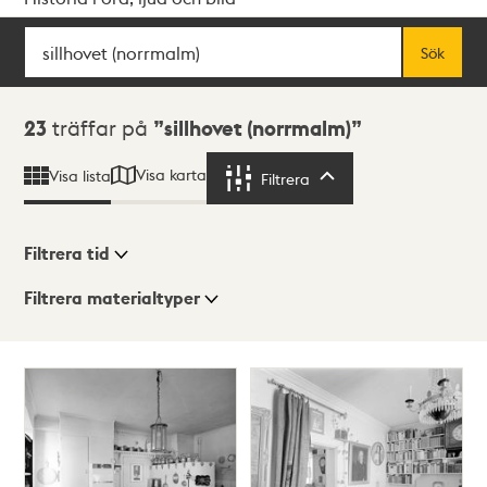
Sök
Fritextsök
Sök
Sökresultat
23
träffar på
sillhovet (norrmalm)
Visa karta
Visa lista
Filtrera
Filtrera
Filtrera tid
Filtrera materialtyper
Visningsläge
Totalt
23
träffar
Lista
Karta