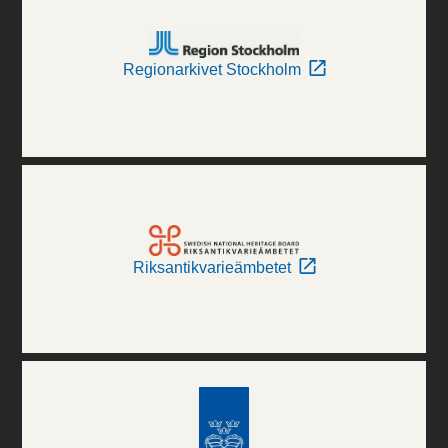
Regionarkivet Stockholm
Riksantikvarieämbetet