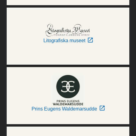
Litografiska museet
Prins Eugens Waldemarsudde