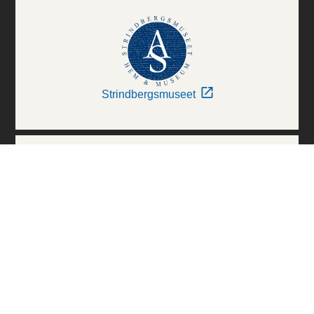
Strindbergsmuseet
Thielska Galleriet