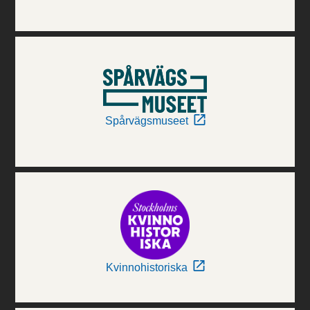
Spårvägsmuseet
Kvinnohistoriska