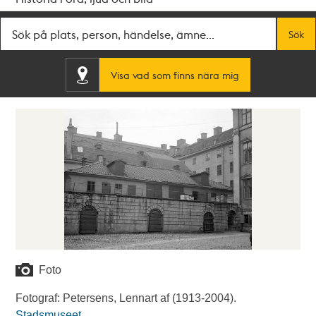
Fritextsök
Sök
Visa vad som finns nära mig
Foto
Fotograf: Petersens, Lennart af (1913-2004).
Stadsmuseet