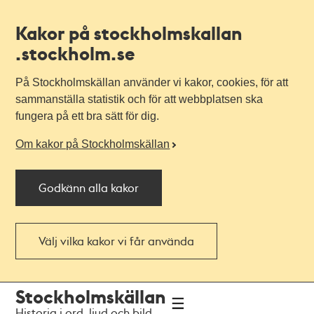
Kakor på stockholmskallan
.stockholm.se
På Stockholmskällan använder vi kakor, cookies, för att
sammanställa statistik och för att webbplatsen ska
fungera på ett bra sätt för dig.
Om kakor på Stockholmskällan
Godkänn alla kakor
Välj vilka kakor vi får använda
Till
Till
Stockholmskällan
navigationen
huvudinnehållet
Historia i ord, ljud och bild