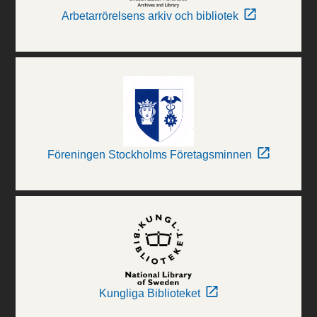
Arbetarrörelsens arkiv och bibliotek
Föreningen Stockholms Företagsminnen
Kungliga Biblioteket