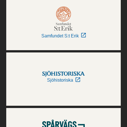
Samfundet S:t Erik
Sjöhistoriska