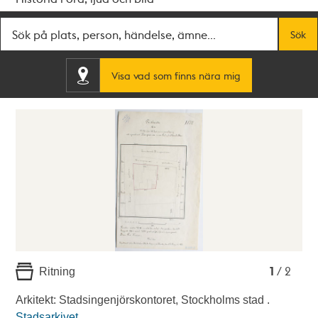
Fritextsök
Sök
Visa vad som finns nära mig
1
2
1
/ 2
Ritning
Arkitekt: Stadsingenjörskontoret, Stockholms stad .
Stadsarkivet