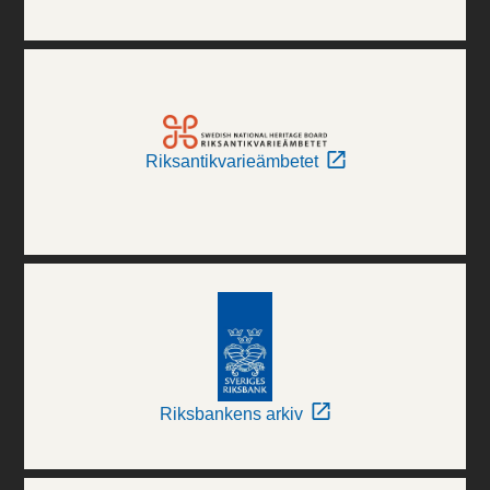
Riksantikvarieämbetet
Riksbankens arkiv