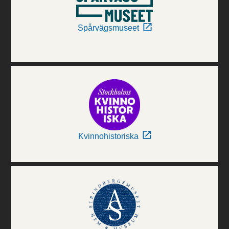
Spårvägsmuseet
Kvinnohistoriska