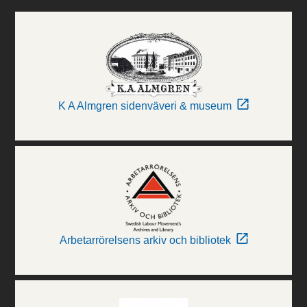
K A Almgren sidenväveri & museum
Arbetarrörelsens arkiv och bibliotek