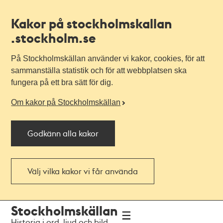
Kakor på stockholmskallan
.stockholm.se
På Stockholmskällan använder vi kakor, cookies, för att
sammanställa statistik och för att webbplatsen ska
fungera på ett bra sätt för dig.
Om kakor på Stockholmskällan
Godkänn alla kakor
Välj vilka kakor vi får använda
Till
Till
Stockholmskällan
navigationen
huvudinnehållet
Historia i ord, ljud och bild