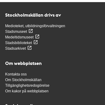
Kontakt
Stockholmskällan
Stockholmskällan drivs av
Medioteket, utbildningsförvaltningen
Stadsmuseet
Medeltidsmuseet
Stadsbiblioteket
Stadsarkivet
Om webbplatsen
Kontakta oss
Om Stockholmskällan
Tillgänglighetsredogörelse
Om kakor på webbplatsen