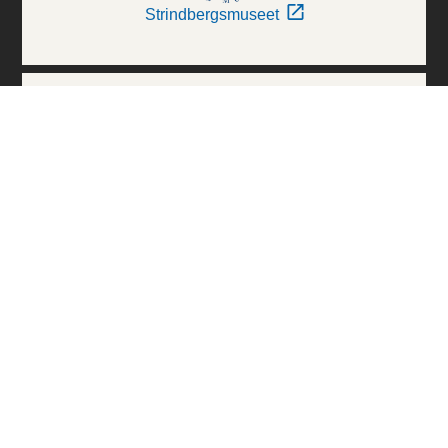
Strindbergsmuseet
Thielska Galleriet
Världskulturmuseerna