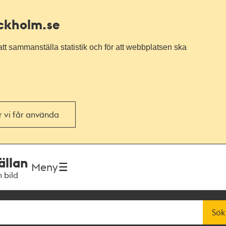
ockholm.se
tt sammanställa statistik och för att webbplatsen ska
or vi får använda
ällan
Meny
h bild
Sök