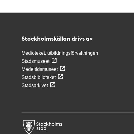
Kontakt
Stockholmskällan
Stockholmskällan drivs av
Medioteket, utbildningsförvaltningen
Stadsmuseet
Medeltidsmuseet
Stadsbiblioteket
Stadsarkivet