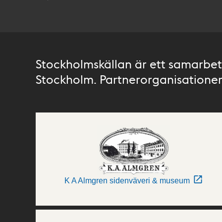
Stockholmskällan är ett samarbete
Stockholm. Partnerorganisationer 
K A Almgren sidenväveri & museum