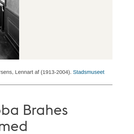
rsens, Lennart af (1913-2004).
Stadsmuseet
bba Brahes
r med