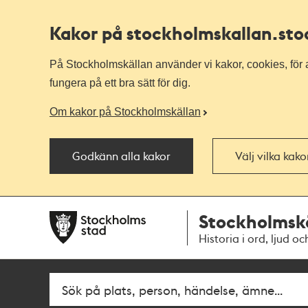
Kakor på stockholmskallan
.st
På Stockholmskällan använder vi kakor, cookies, för a
fungera på ett bra sätt för dig.
Om kakor på Stockholmskällan
Godkänn alla kakor
Välj vilka kak
Till
Till
Stockholmsk
navigationen
huvudinnehållet
Historia i ord, ljud oc
Fritextsök