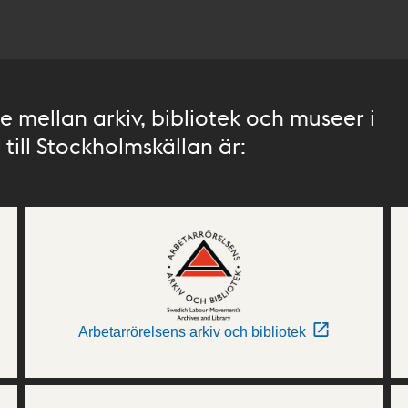
 mellan arkiv, bibliotek och museer i
till Stockholmskällan är:
Arbetarrörelsens arkiv och bibliotek