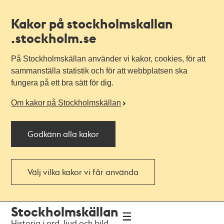
Kakor på stockholmskallan
.stockholm.se
På Stockholmskällan använder vi kakor, cookies, för att
sammanställa statistik och för att webbplatsen ska
fungera på ett bra sätt för dig.
Om kakor på Stockholmskällan
Godkänn alla kakor
Välj vilka kakor vi får använda
Till
Till
Stockholmskällan
navigationen
huvudinnehållet
Historia i ord, ljud och bild