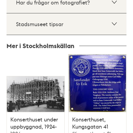
Har du frågor om fotografiet?
Stadsmuseet tipsar
Mer i Stockholmskällan
Relaterade
poster
och
teman
Konserthuset under
Konserthuset,
uppbyggnad, 1924-
Kungsgatan 41