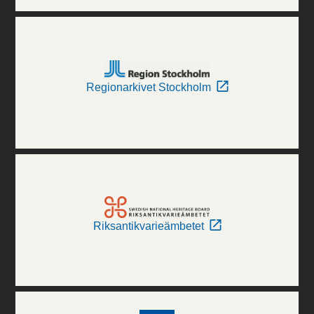
Regionarkivet Stockholm
Riksantikvarieämbetet