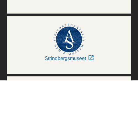
Strindbergsmuseet
Thielska Galleriet