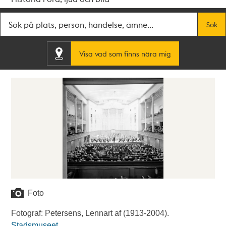
Fritextsök
Sök
Visa vad som finns nära mig
Foto
Fotograf: Petersens, Lennart af (1913-2004).
Stadsmuseet