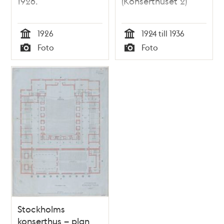
1926.
(Konserthuset 2)
1926
1924 till 1936
Tid
Tid
Foto
Foto
Typ
Typ
Stockholms
konserthus – plan