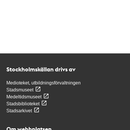
Kontakt
Stockholmskällan
Stockholmskällan drivs av
Medioteket, utbildningsförvaltningen
Stadsmuseet
Medeltidsmuseet
Stadsbiblioteket
Stadsarkivet
Om webbplatsen