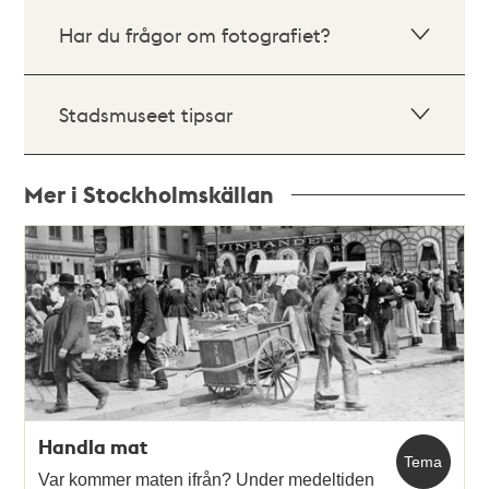
Har du frågor om fotografiet?
Stadsmuseet tipsar
Mer i Stockholmskällan
Relaterade
poster
och
teman
Handla mat
Tema
Var kommer maten ifrån? Under medeltiden