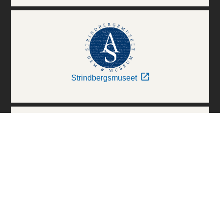
Strindbergsmuseet
Thielska Galleriet