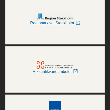
Regionarkivet Stockholm
Riksantikvarieämbetet