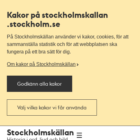
Kakor på stockholmskallan
.stockholm.se
På Stockholmskällan använder vi kakor, cookies, för att
sammanställa statistik och för att webbplatsen ska
fungera på ett bra sätt för dig.
Om kakor på Stockholmskällan
Godkänn alla kakor
Välj vilka kakor vi får använda
Till
Till
Stockholmskällan
navigationen
huvudinnehållet
Historia i ord, ljud och bild