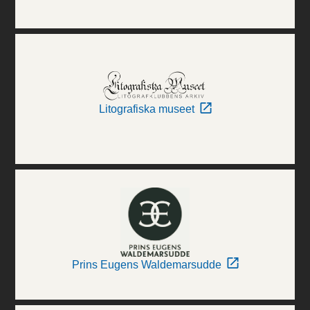
Litografiska museet
Prins Eugens Waldemarsudde