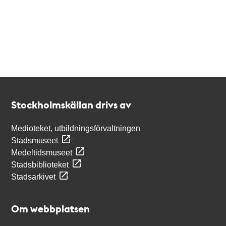
Kontakt
Stockholmskällan
Stockholmskällan drivs av
Medioteket, utbildningsförvaltningen
Stadsmuseet
Medeltidsmuseet
Stadsbiblioteket
Stadsarkivet
Om webbplatsen