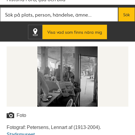
Fritextsök
Sök
Visa vad som finns nära mig
Foto
Fotograf: Petersens, Lennart af (1913-2004).
Stadsmuseet