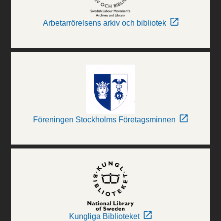
Arbetarrörelsens arkiv och bibliotek
Föreningen Stockholms Företagsminnen
Kungliga Biblioteket