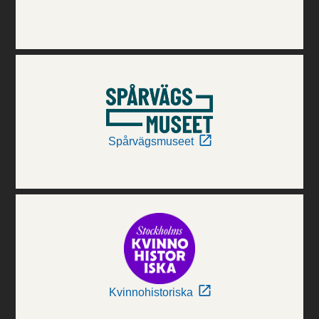
Spårvägsmuseet
Kvinnohistoriska