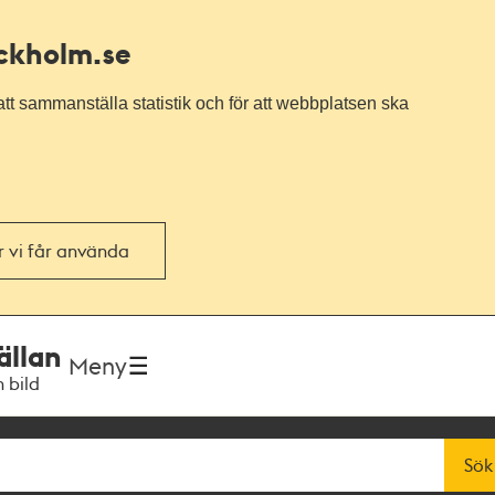
ockholm.se
tt sammanställa statistik och för att webbplatsen ska
or vi får använda
ällan
Meny
h bild
Sök