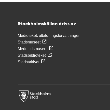
Kontakt
Stockholmskällan
Stockholmskällan drivs av
Medioteket, utbildningsförvaltningen
Stadsmuseet
Medeltidsmuseet
Stadsbiblioteket
Stadsarkivet