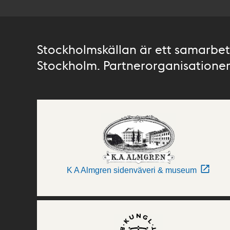
Stockholmskällan är ett samarbete
Stockholm. Partnerorganisationer 
K A Almgren sidenväveri & museum