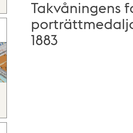
Takvåningens 
porträttmedalj
1883