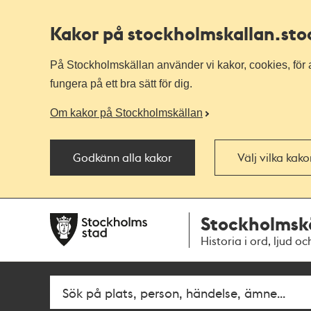
Kakor på stockholmskallan
.st
På Stockholmskällan använder vi kakor, cookies, för a
fungera på ett bra sätt för dig.
Om kakor på Stockholmskällan
Godkänn alla kakor
Välj vilka kak
Till
Till
Stockholmsk
navigationen
huvudinnehållet
Historia i ord, ljud oc
Fritextsök