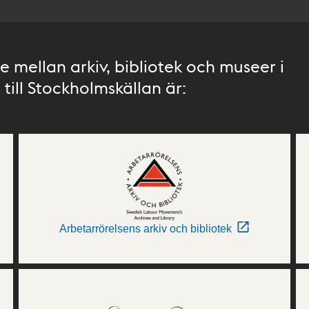
 mellan arkiv, bibliotek och museer i
till Stockholmskällan är:
Arbetarrörelsens arkiv och bibliotek