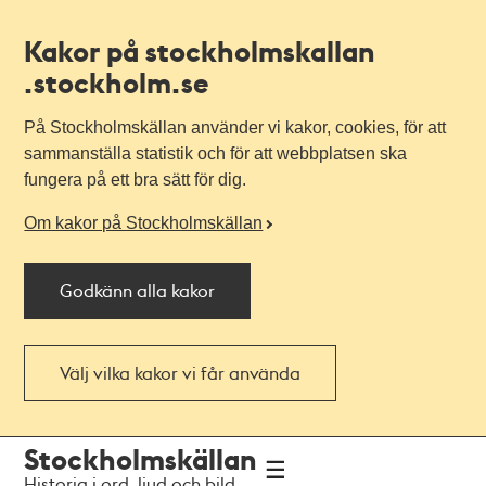
Kakor på stockholmskallan
.stockholm.se
På Stockholmskällan använder vi kakor, cookies, för att
sammanställa statistik och för att webbplatsen ska
fungera på ett bra sätt för dig.
Om kakor på Stockholmskällan
Godkänn alla kakor
Välj vilka kakor vi får använda
Till
Till
Stockholmskällan
navigationen
huvudinnehållet
Historia i ord, ljud och bild