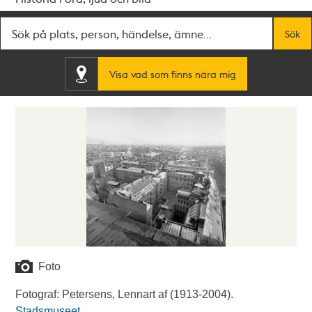
Fritextsök
Sök
Visa vad som finns nära mig
Foto
Fotograf: Petersens, Lennart af (1913-2004).
Stadsmuseet