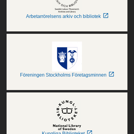
Arbetarrörelsens arkiv och bibliotek
Föreningen Stockholms Företagsminnen
Kungliga Biblioteket