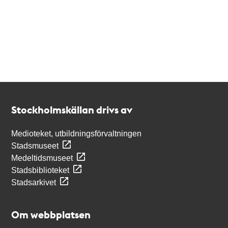
Kontakt
Stockholmskällan
Stockholmskällan drivs av
Medioteket, utbildningsförvaltningen
Stadsmuseet
Medeltidsmuseet
Stadsbiblioteket
Stadsarkivet
Om webbplatsen