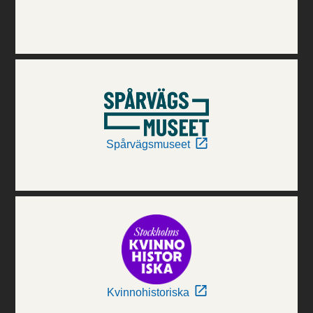
Spårvägsmuseet
Kvinnohistoriska