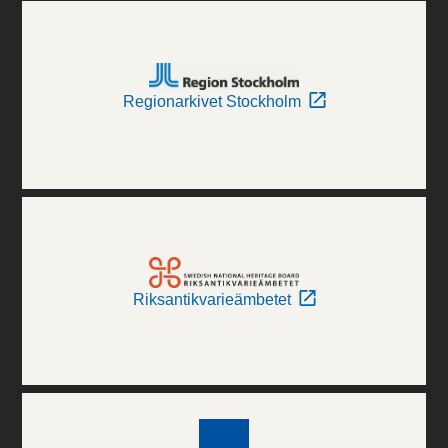
Regionarkivet Stockholm
Riksantikvarieämbetet