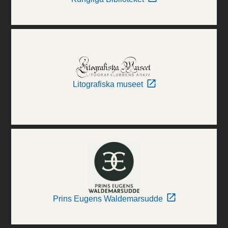
Litografiska museet
Prins Eugens Waldemarsudde