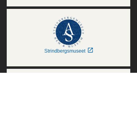
Strindbergsmuseet
Thielska Galleriet