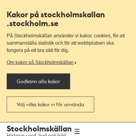
Kakor på stockholmskallan
.stockholm.se
På Stockholmskällan använder vi kakor, cookies, för att
sammanställa statistik och för att webbplatsen ska
fungera på ett bra sätt för dig.
Om kakor på Stockholmskällan
Godkänn alla kakor
Välj vilka kakor vi får använda
Till
Till
Stockholmskällan
navigationen
huvudinnehållet
Historia i ord, ljud och bild