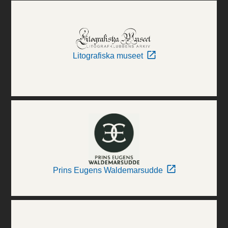
Litografiska museet
Prins Eugens Waldemarsudde