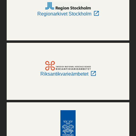
Regionarkivet Stockholm
Riksantikvarieämbetet