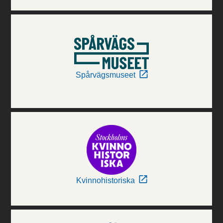
Spårvägsmuseet
Kvinnohistoriska