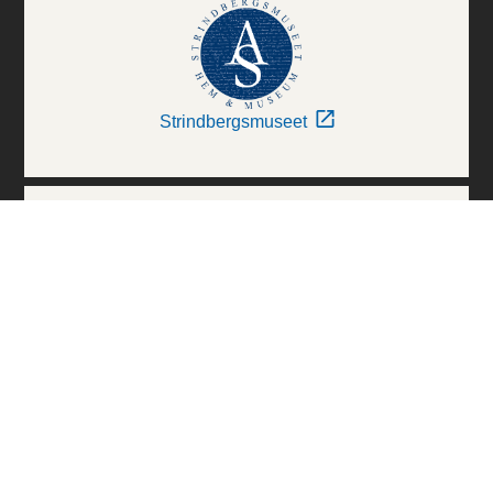
Strindbergsmuseet
Thielska Galleriet