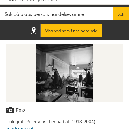
Fritextsök
Sök
Visa vad som finns nära mig
Foto
Fotograf: Petersens, Lennart af (1913-2004).
Stadsmuseet