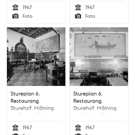
1967
1967
Tid
Tid
Foto
Foto
Typ
Typ
Stureplan 6.
Stureplan 6.
Restaurang
Restaurang
Sturehof. Målning
Sturehof. Målning
av Torsten Palm
av Torsten Palm
1967
1967
Tid
Tid