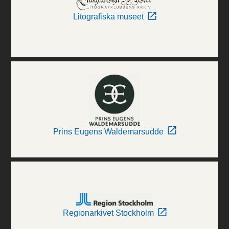
Litografiska museet
Prins Eugens Waldemarsudde
Regionarkivet Stockholm