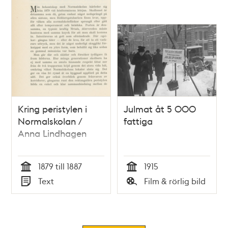
Kring peristylen i
Julmat åt 5 000
Normalskolan /
fattiga
Anna Lindhagen
1879 till 1887
1915
Tid
Tid
Text
Film & rörlig bild
Typ
Typ