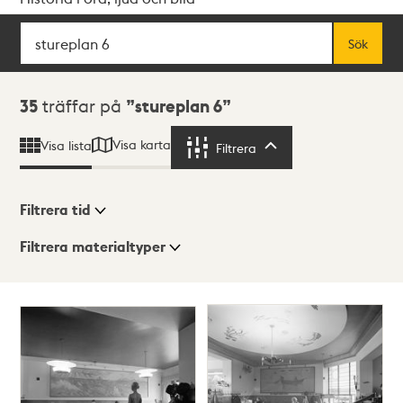
Sök
Fritextsök
Sök
Sökresultat
35
träffar på
stureplan 6
Visa karta
Visa lista
Filtrera
Filtrera
Filtrera tid
Filtrera materialtyper
Visningsläge
Totalt
35
träffar
Lista
Karta