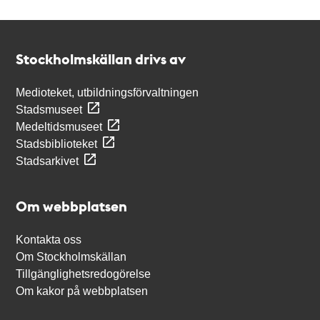
Kontakt
Stockholmskällan
Stockholmskällan drivs av
Medioteket, utbildningsförvaltningen
Stadsmuseet
Medeltidsmuseet
Stadsbiblioteket
Stadsarkivet
Om webbplatsen
Kontakta oss
Om Stockholmskällan
Tillgänglighetsredogörelse
Om kakor på webbplatsen