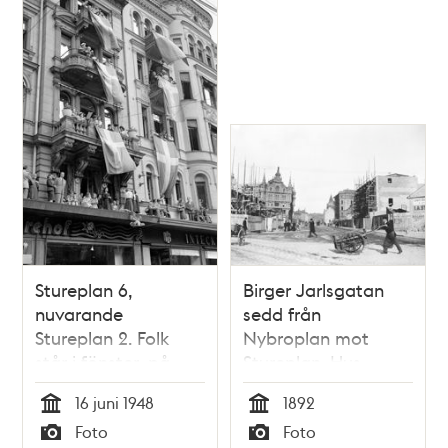
Stureplan 6,
Birger Jarlsgatan
nuvarande
sedd från
Stureplan 2. Folk
Nybroplan mot
står i fönster, på
Stureplan. Hus
balkonger och på
under byggnad
16 juni 1948
1892
restaurang
Tid
Tid
Foto
Foto
Sturehofs tak i