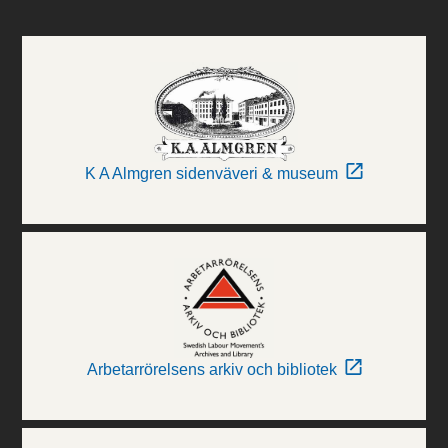
K A Almgren sidenväveri & museum
Arbetarrörelsens arkiv och bibliotek