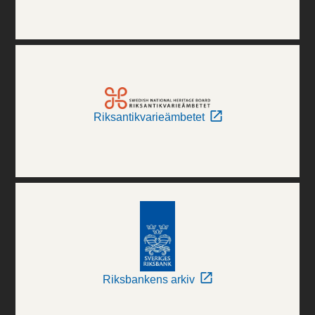
Riksantikvarieämbetet
Riksbankens arkiv