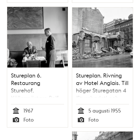
Typ
Typ
samband med
firandet av kung
Gustaf V:s 90-
årsdag
Stureplan 6.
Stureplan. Rivning
Restaurang
av Hotel Anglais. Till
Sturehof.
höger Sturegatan 4
Källarmästare Rolf
(Sturebadet) och
Marcus och
Sturegatan 6
1967
5 augusti 1955
kabinettskammarherre
Tid
Tid
Foto
Foto
Alexis Aminoff
Typ
Typ