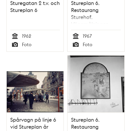
Sturegatan 2 t.v. och
Stureplan 6.
Stureplan 6
Restaurang
Sturehof.
Väggmålningen
""Snäckan""
1962
1967
Tid
Tid
Foto
Foto
Typ
Typ
Spårvagn på linje 6
Stureplan 6.
vid Stureplan år
Restaurang