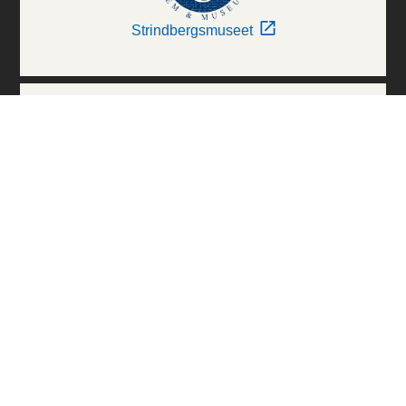
Strindbergsmuseet
Thielska Galleriet
Världskulturmuseerna