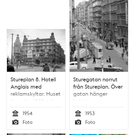
Stureplan 8. Hotell
Sturegatan norrut
Anglais med
från Stureplan. Över
reklamskyltar. Huset
gatan hänger
byggdes 1883 och
ledningar som ger
revs 1955. T.v.
ström till
1954
1953
Stureplan 10 (byggt
spårvagnar och
Tid
Tid
Foto
Foto
1900). Ledningar till
trådbussar
Typ
Typ
trådbussar korsar