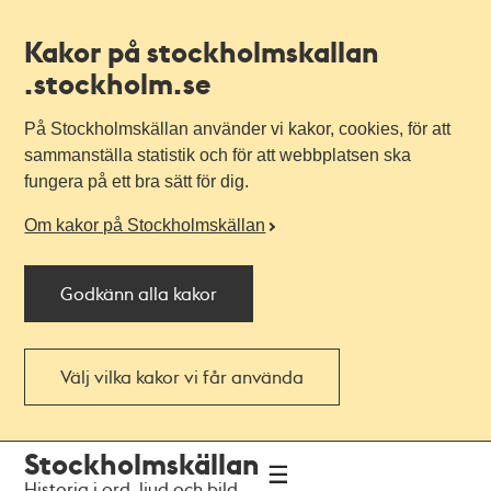
Kakor på stockholmskallan
.stockholm.se
På Stockholmskällan använder vi kakor, cookies, för att
sammanställa statistik och för att webbplatsen ska
fungera på ett bra sätt för dig.
Om kakor på Stockholmskällan
Godkänn alla kakor
Välj vilka kakor vi får använda
Till
Till
Stockholmskällan
navigationen
huvudinnehållet
Historia i ord, ljud och bild