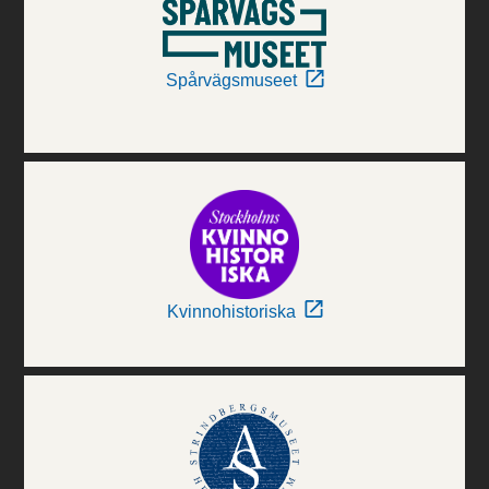
Spårvägsmuseet
Kvinnohistoriska