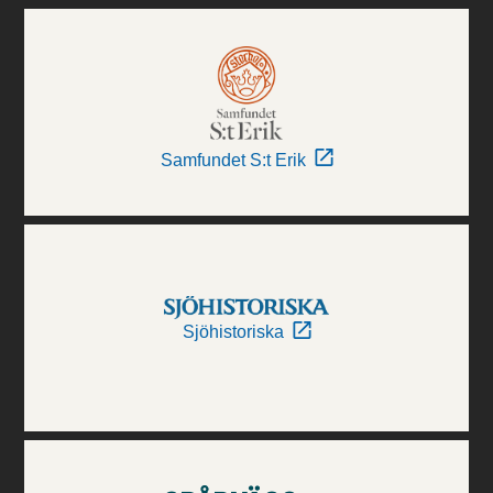
Samfundet S:t Erik
Sjöhistoriska