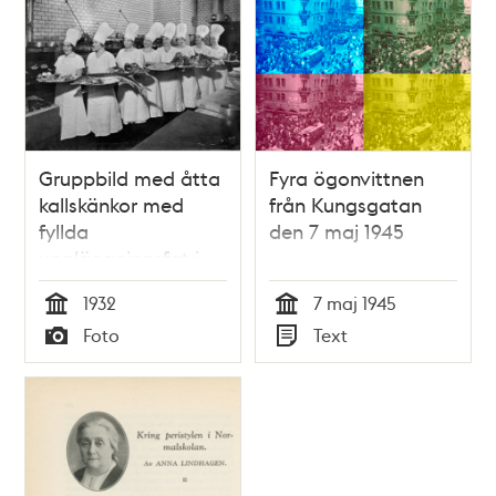
gatan
Gruppbild med åtta
Fyra ögonvittnen
kallskänkor med
från Kungsgatan
fyllda
den 7 maj 1945
uppläggningsfat i
köket på restaurang
1932
7 maj 1945
Sturehov vid
Tid
Tid
Foto
Text
Stureplan 6. Tredje
Typ
Typ
kvinnan från vänster
är Nina Lundell.