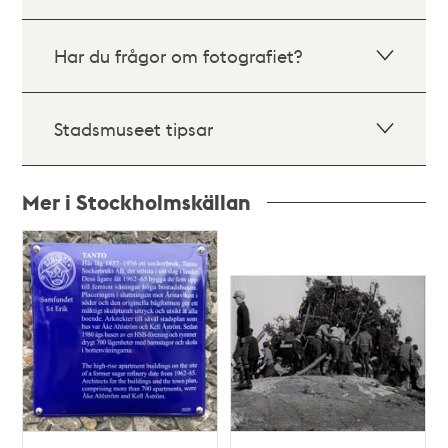
Har du frågor om fotografiet?
Stadsmuseet tipsar
Mer i Stockholmskällan
Relaterade
poster
och
teman