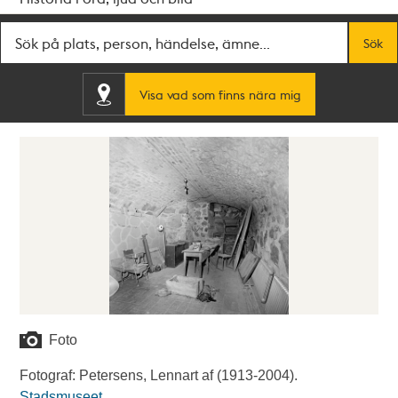
Fritextsök
Sök
Visa vad som finns nära mig
Foto
Fotograf: Petersens, Lennart af (1913-2004).
Stadsmuseet