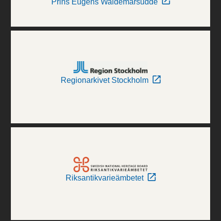
Prins Eugens Waldemarsudde
Regionarkivet Stockholm
Riksantikvarieämbetet