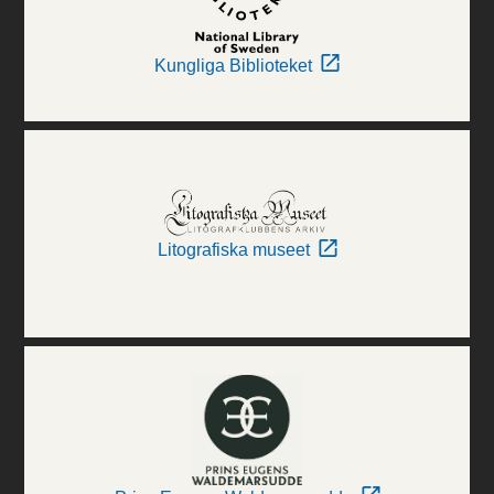
Kungliga Biblioteket
Litografiska museet