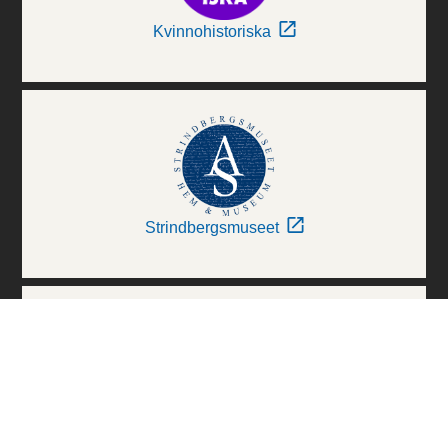
Kvinnohistoriska
Strindbergsmuseet
Thielska Galleriet