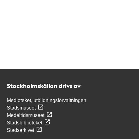
Kontakt
Stockholmskällan
Stockholmskällan drivs av
Medioteket, utbildningsförvaltningen
Stadsmuseet
Medeltidsmuseet
Stadsbiblioteket
Stadsarkivet