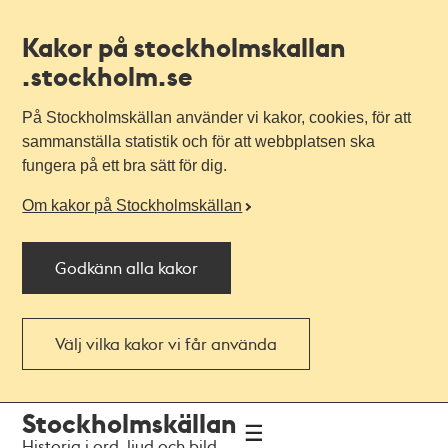
Kakor på stockholmskallan
.stockholm.se
På Stockholmskällan använder vi kakor, cookies, för att
sammanställa statistik och för att webbplatsen ska
fungera på ett bra sätt för dig.
Om kakor på Stockholmskällan
Godkänn alla kakor
Välj vilka kakor vi får använda
Till
Till
Stockholmskällan
navigationen
huvudinnehållet
Historia i ord, ljud och bild