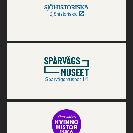
Sjöhistoriska
Spårvägsmuseet