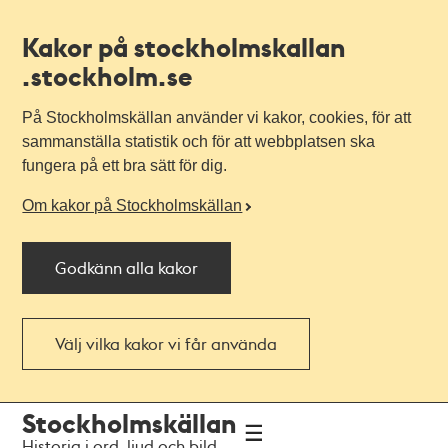
Kakor på stockholmskallan
.stockholm.se
På Stockholmskällan använder vi kakor, cookies, för att
sammanställa statistik och för att webbplatsen ska
fungera på ett bra sätt för dig.
Om kakor på Stockholmskällan
Godkänn alla kakor
Välj vilka kakor vi får använda
Till
Till
Stockholmskällan
navigationen
huvudinnehållet
Historia i ord, ljud och bild