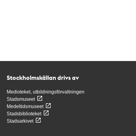
Kontakt
Stockholmskällan
Stockholmskällan drivs av
Medioteket, utbildningsförvaltningen
Stadsmuseet
Medeltidsmuseet
Stadsbiblioteket
Stadsarkivet