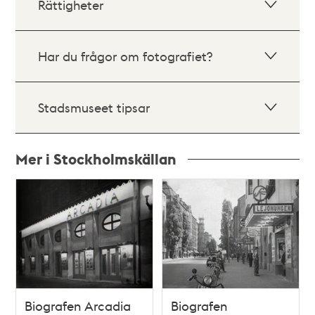
Rättigheter
Har du frågor om fotografiet?
Stadsmuseet tipsar
Mer i Stockholmskällan
Relaterade
poster
och
teman
Biografen Arcadia
Biografen