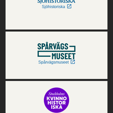
Sjöhistoriska
Spårvägsmuseet