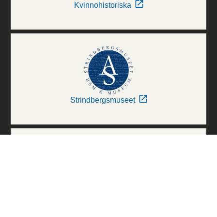
Kvinnohistoriska
Strindbergsmuseet
Thielska Galleriet