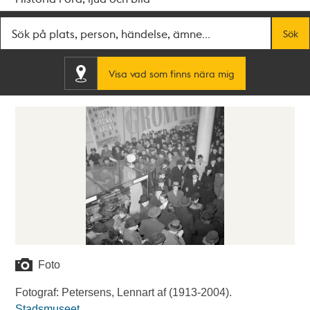
Fritextsök
Sök
Visa vad som finns nära mig
Foto
Fotograf: Petersens, Lennart af (1913-2004).
Stadsmuseet