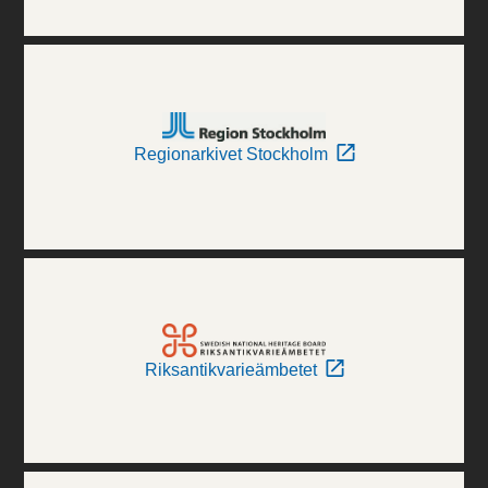
Regionarkivet Stockholm
Riksantikvarieämbetet