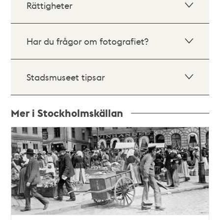
Rättigheter
Har du frågor om fotografiet?
Stadsmuseet tipsar
Mer i Stockholmskällan
Relaterade
poster
och
teman