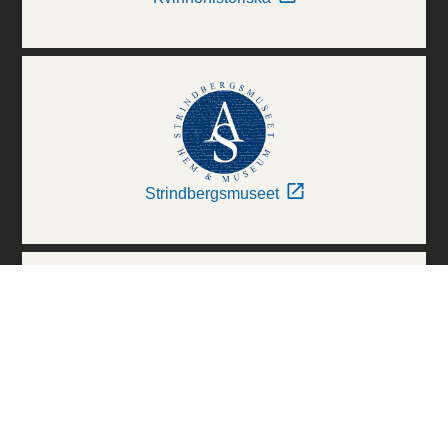
Strindbergsmuseet
Thielska Galleriet