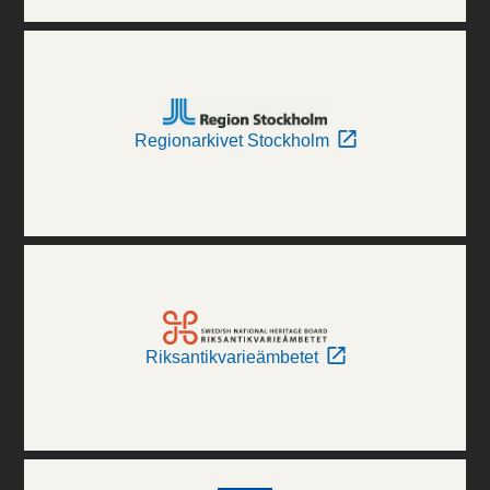
Regionarkivet Stockholm
Riksantikvarieämbetet