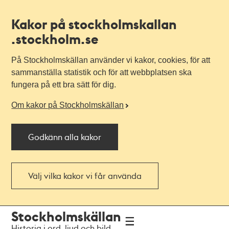
Kakor på stockholmskallan
.stockholm.se
På Stockholmskällan använder vi kakor, cookies, för att
sammanställa statistik och för att webbplatsen ska
fungera på ett bra sätt för dig.
Om kakor på Stockholmskällan
Godkänn alla kakor
Välj vilka kakor vi får använda
Till
Till
Stockholmskällan
navigationen
huvudinnehållet
Historia i ord, ljud och bild