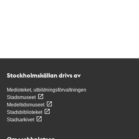
Kontakt
Stockholmskällan
Stockholmskällan drivs av
Medioteket, utbildningsförvaltningen
Stadsmuseet
Medeltidsmuseet
Stadsbiblioteket
Stadsarkivet