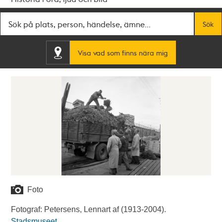
Fritextsök
Sök
Visa vad som finns nära mig
Foto
Fotograf: Petersens, Lennart af (1913-2004).
Stadsmuseet