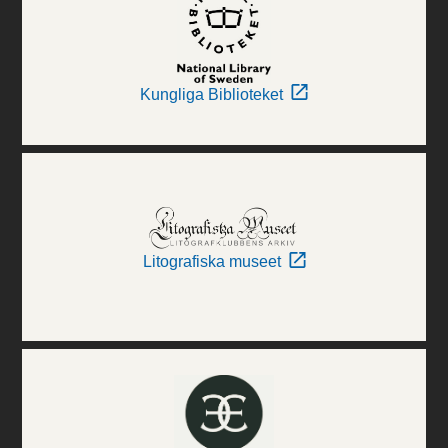
Kungliga Biblioteket
Litografiska museet