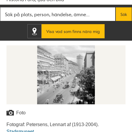
Fritextsök
Sök
Visa vad som finns nära mig
Foto
Fotograf: Petersens, Lennart af (1913-2004).
Stadsmuseet