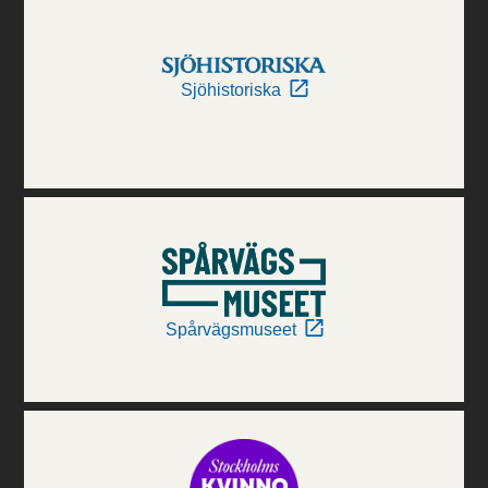
Sjöhistoriska
Spårvägsmuseet