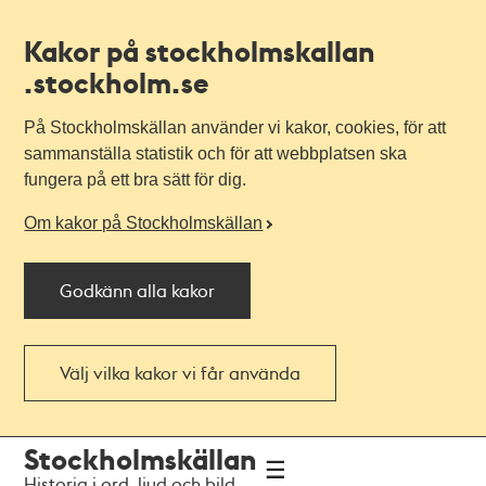
Kakor på stockholmskallan
.stockholm.se
På Stockholmskällan använder vi kakor, cookies, för att
sammanställa statistik och för att webbplatsen ska
fungera på ett bra sätt för dig.
Om kakor på Stockholmskällan
Godkänn alla kakor
Välj vilka kakor vi får använda
Till
Till
Stockholmskällan
navigationen
huvudinnehållet
Historia i ord, ljud och bild