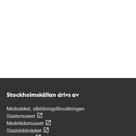
Kontakt
Stockholmskällan
Stockholmskällan drivs av
Medioteket, utbildningsförvaltningen
Stadsmuseet
Medeltidsmuseet
Stadsbiblioteket