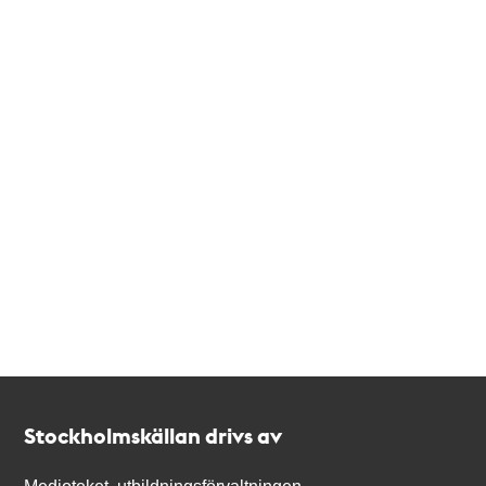
Kontakt
Stockholmskällan
Stockholmskällan drivs av