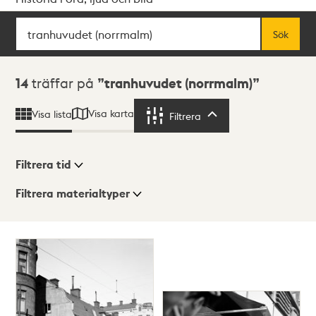
Sök
Fritextsök
Sök
Sökresultat
14
träffar på
tranhuvudet (norrmalm)
Visa karta
Visa lista
Filtrera
Filtrera
Filtrera tid
Filtrera materialtyper
Visningsläge
Totalt
14
träffar
Lista
Karta