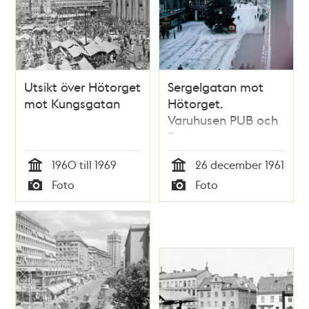
Utsikt över Hötorget
Sergelgatan mot
mot Kungsgatan
Hötorget.
Varuhusen PUB och
Tempo,
Konserthuset
1960 till 1969
26 december 1961
Tid
Tid
Foto
Foto
Typ
Typ