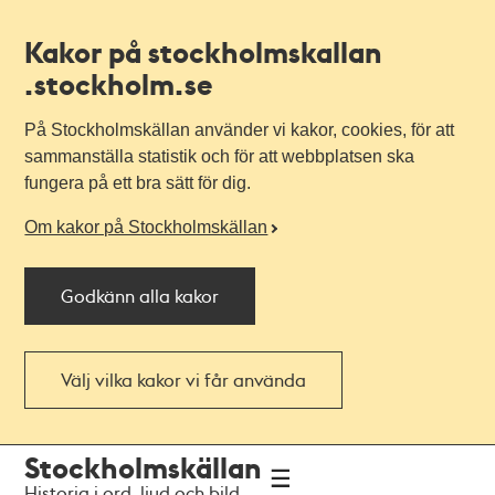
Kakor på stockholmskallan
.stockholm.se
På Stockholmskällan använder vi kakor, cookies, för att
sammanställa statistik och för att webbplatsen ska
fungera på ett bra sätt för dig.
Om kakor på Stockholmskällan
Godkänn alla kakor
Välj vilka kakor vi får använda
Till
Till
Stockholmskällan
navigationen
huvudinnehållet
Historia i ord, ljud och bild