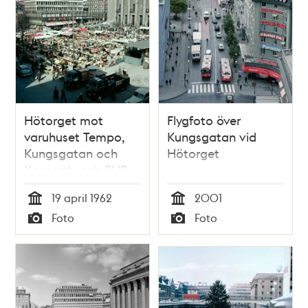
Hötorget mot
Flygfoto över
varuhuset Tempo,
Kungsgatan vid
Kungsgatan och
Hötorget
Konserthuset. PUBs
lastbilar i
19 april 1962
2001
förgrunden
Tid
Tid
Foto
Foto
Typ
Typ