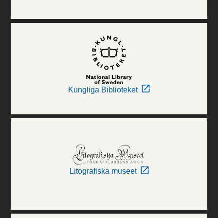
Kungliga Biblioteket
Litografiska museet