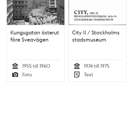
Kungsgatan österut
City II / Stockholms
före Sveavägen
stadsmuseum
1955 till 1960
1974 till 1975
Tid
Tid
Foto
Text
Typ
Typ