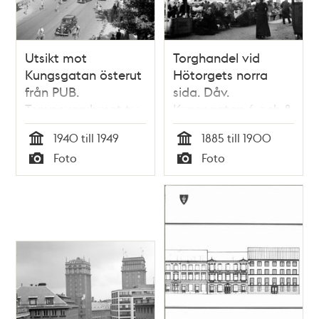
Utsikt mot
Torghandel vid
Kungsgatan österut
Hötorgets norra
från PUB.
sida. Dåv.
Tempovaruhuset t.v
Kungsgatan 6 och 8
i fonden med
1940 till 1949
1885 till 1900
Holländargatan
Tid
Tid
Foto
Foto
mellan husen. Nuv.
Typ
Typ
Kungsgatan 44 och
46