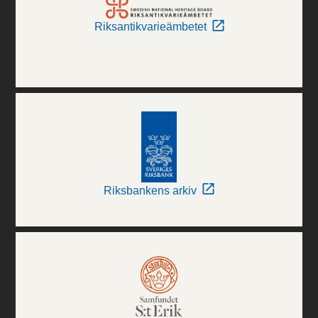
Riksantikvarieämbetet
Riksbankens arkiv