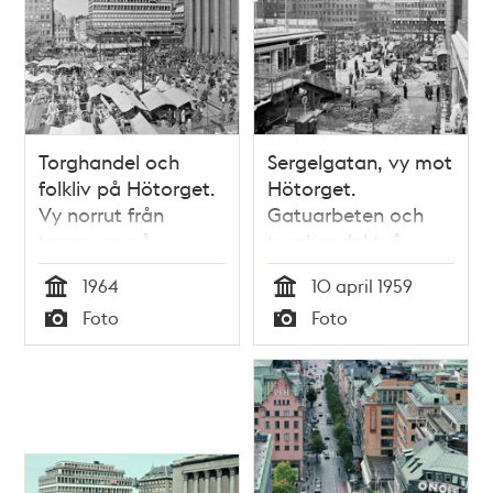
Torghandel och
Sergelgatan, vy mot
folkliv på Hötorget.
Hötorget.
Vy norrut från
Gatuarbeten och
terrassen på
torghandel två
Hötorget 1-3
dagar innan
1964
10 april 1959
invigningen av den
Tid
Tid
Foto
Foto
första färdigbyggda
Typ
Typ
hötorgsskrapan