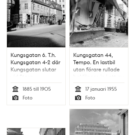
Kungsgatan 6. T.h.
Kungsgatan 44,
Kungsgatan 4-2 där
Tempo. En lastbil
Kungsgatan slutar
utan förare rullade
vid Stora
baklänges in i ett av
Bastugatan. Nuv.
butikens skyltfönster
1885 till 1905
17 januari 1955
Kungsgatan 44, kv.
Tid
Tid
Foto
Foto
Tranhuvudet
Typ
Typ