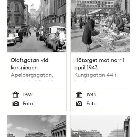
Olofsgatan vid
Hötorget mot norr i
korsningen
april 1943.
Apelbergsgatan,
Kungsgatan 44 i
mot Adolf Fredriks
fonden
kyrka
1962
1943
Tid
Tid
Foto
Foto
Typ
Typ