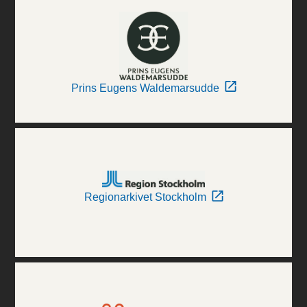
Prins Eugens Waldemarsudde
Regionarkivet Stockholm