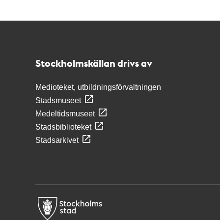
Kontakt
Stockholmskällan
Stockholmskällan drivs av
Medioteket, utbildningsförvaltningen
Stadsmuseet
Medeltidsmuseet
Stadsbiblioteket
Stadsarkivet