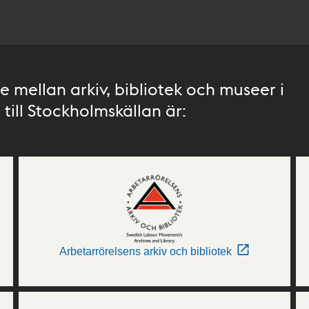
 mellan arkiv, bibliotek och museer i
till Stockholmskällan är:
Arbetarrörelsens arkiv och bibliotek