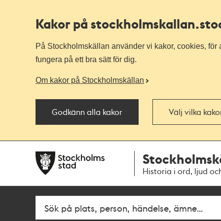
Kakor på stockholmskallan
.st
På Stockholmskällan använder vi kakor, cookies, för a
fungera på ett bra sätt för dig.
Om kakor på Stockholmskällan
Godkänn alla kakor
Välj vilka kak
Till
Till
Stockholmsk
navigationen
huvudinnehållet
Historia i ord, ljud oc
Fritextsök