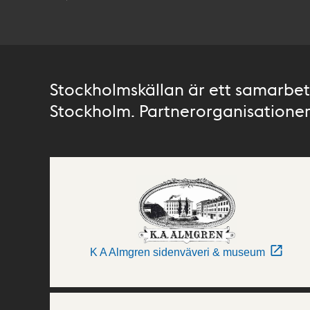
Stockholmskällan är ett samarbete
Stockholm. Partnerorganisationer 
K A Almgren sidenväveri & museum