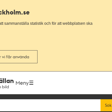
ockholm.se
tt sammanställa statistik och för att webbplatsen ska
or vi får använda
ällan
Meny
h bild
Sök