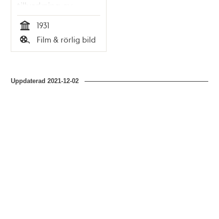
tillverkning av
hästsko och skoning
1931
(1931)
Tid
Film & rörlig bild
Typ
Uppdaterad
2021-12-02