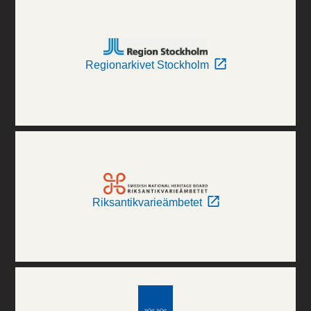
Regionarkivet Stockholm
Riksantikvarieämbetet