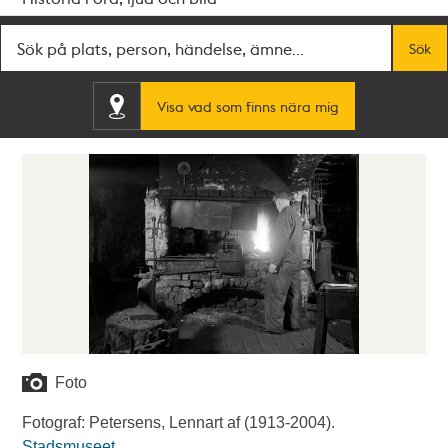
Fritextsök
Sök
Visa vad som finns nära mig
Foto
Fotograf: Petersens, Lennart af (1913-2004).
Stadsmuseet