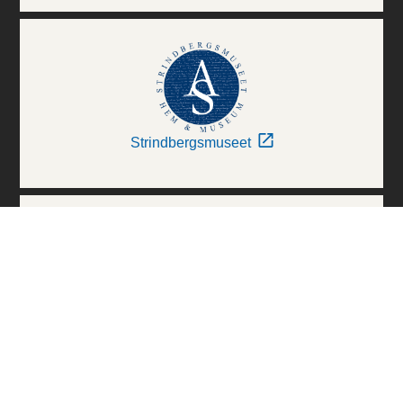
Strindbergsmuseet
Thielska Galleriet