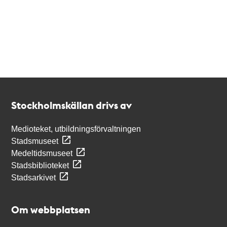
Kontakt
Stockholmskällan
Stockholmskällan drivs av
Medioteket, utbildningsförvaltningen
Stadsmuseet
Medeltidsmuseet
Stadsbiblioteket
Stadsarkivet
Om webbplatsen