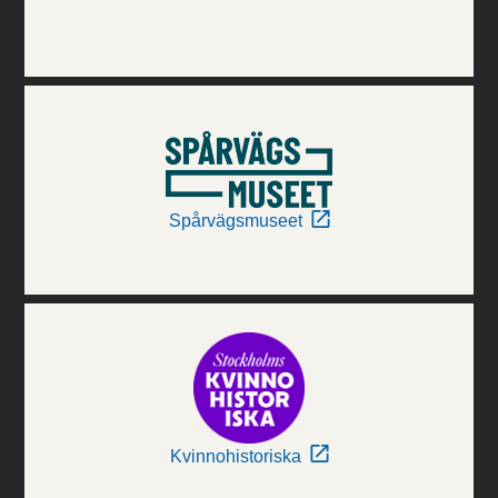
Spårvägsmuseet
Kvinnohistoriska