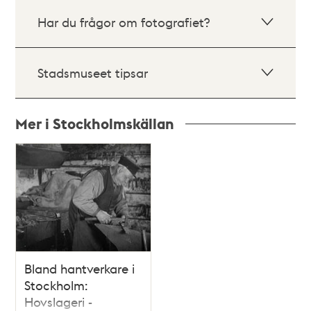
Har du frågor om fotografiet?
Stadsmuseet tipsar
Mer i Stockholmskällan
Relaterade
poster
och
teman
Bland hantverkare i
Stockholm:
Hovslageri -