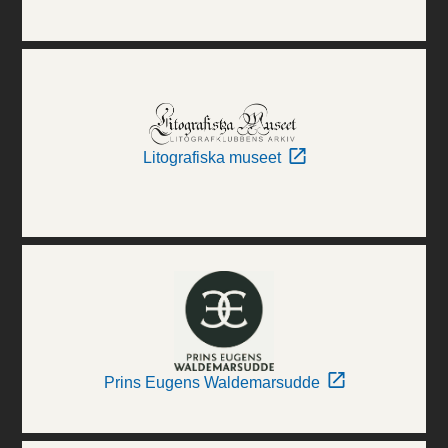
Litografiska museet
Prins Eugens Waldemarsudde