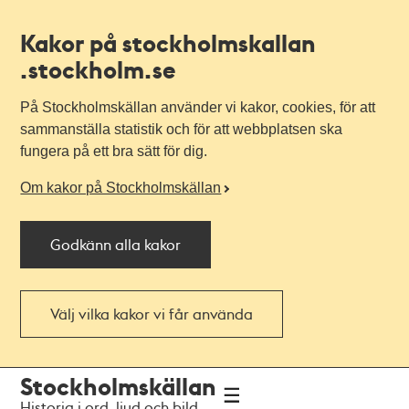
Kakor på stockholmskallan
.stockholm.se
På Stockholmskällan använder vi kakor, cookies, för att
sammanställa statistik och för att webbplatsen ska
fungera på ett bra sätt för dig.
Om kakor på Stockholmskällan
Godkänn alla kakor
Välj vilka kakor vi får använda
Till
Till
Stockholmskällan
navigationen
huvudinnehållet
Historia i ord, ljud och bild