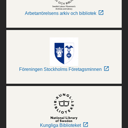
Arbetarrörelsens arkiv och bibliotek
Föreningen Stockholms Företagsminnen
Kungliga Biblioteket