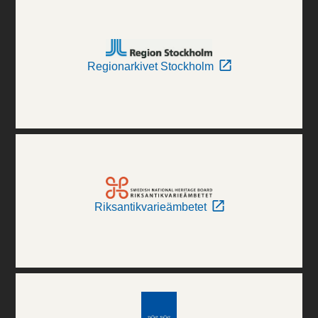
Regionarkivet Stockholm
Riksantikvarieämbetet