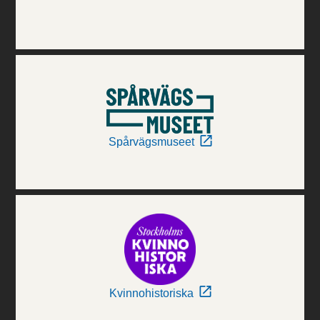
Spårvägsmuseet
Kvinnohistoriska