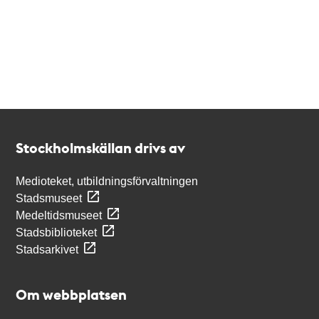
Kontakt
Stockholmskällan
Stockholmskällan drivs av
Medioteket, utbildningsförvaltningen
Stadsmuseet
Medeltidsmuseet
Stadsbiblioteket
Stadsarkivet
Om webbplatsen