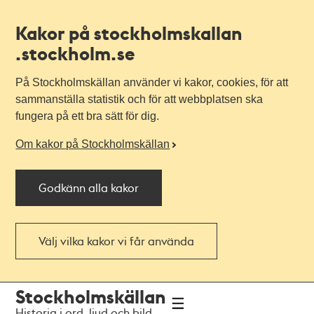
Kakor på stockholmskallan
.stockholm.se
På Stockholmskällan använder vi kakor, cookies, för att
sammanställa statistik och för att webbplatsen ska
fungera på ett bra sätt för dig.
Om kakor på Stockholmskällan
Godkänn alla kakor
Välj vilka kakor vi får använda
Till
Till
Stockholmskällan
navigationen
huvudinnehållet
Historia i ord, ljud och bild