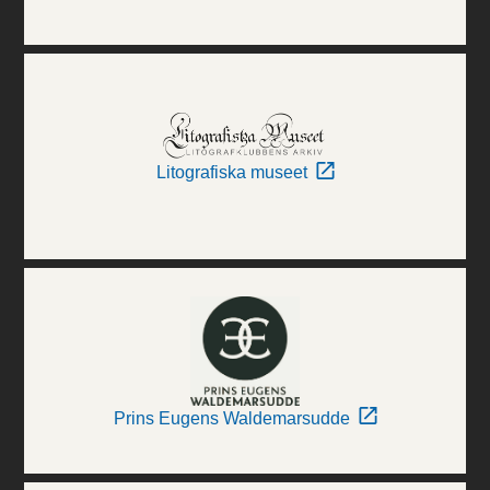
Litografiska museet
Prins Eugens Waldemarsudde