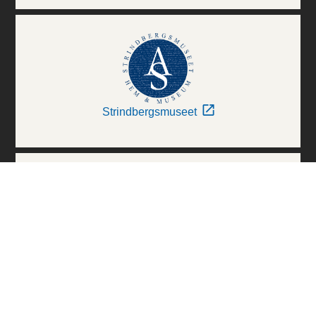
Strindbergsmuseet
Thielska Galleriet