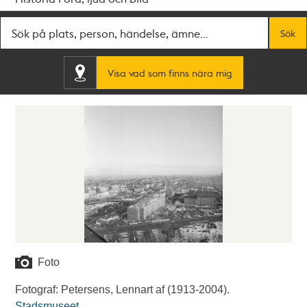
Fritextsök
Sök
Visa vad som finns nära mig
Foto
Fotograf: Petersens, Lennart af (1913-2004).
Stadsmuseet