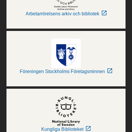
Arbetarrörelsens arkiv och bibliotek
Föreningen Stockholms Företagsminnen
Kungliga Biblioteket