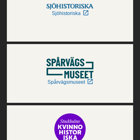
Sjöhistoriska
Spårvägsmuseet