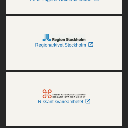
Regionarkivet Stockholm
Riksantikvarieämbetet