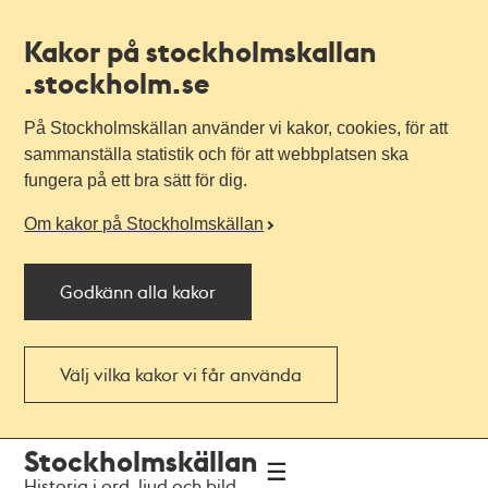
Kakor på stockholmskallan
.stockholm.se
På Stockholmskällan använder vi kakor, cookies, för att
sammanställa statistik och för att webbplatsen ska
fungera på ett bra sätt för dig.
Om kakor på Stockholmskällan
Godkänn alla kakor
Välj vilka kakor vi får använda
Till
Till
Stockholmskällan
navigationen
huvudinnehållet
Historia i ord, ljud och bild