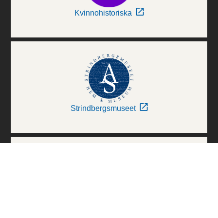
Kvinnohistoriska
Strindbergsmuseet
Thielska Galleriet