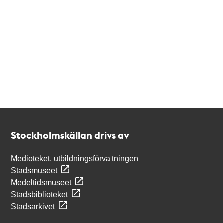
Kontakt
Stockholmskällan
Stockholmskällan drivs av
Medioteket, utbildningsförvaltningen
Stadsmuseet
Medeltidsmuseet
Stadsbiblioteket
Stadsarkivet