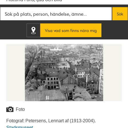
Fritextsök
Sök
Visa vad som finns nära mig
Foto
Fotograf: Petersens, Lennart af (1913-2004).
Stadsmuseet