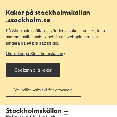
Kakor på stockholmskallan
.stockholm.se
På Stockholmskällan använder vi kakor, cookies, för att
sammanställa statistik och för att webbplatsen ska
fungera på ett bra sätt för dig.
Om kakor på Stockholmskällan
Godkänn alla kakor
Välj vilka kakor vi får använda
Till
Till
Stockholmskällan
navigationen
huvudinnehållet
Historia i ord, ljud och bild