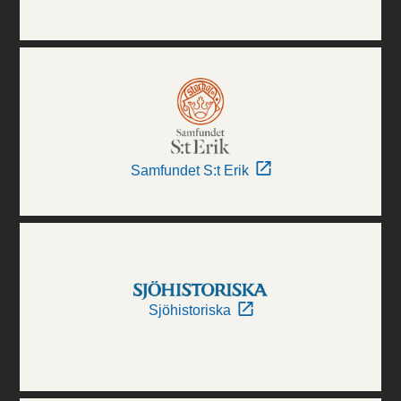
Samfundet S:t Erik
Sjöhistoriska