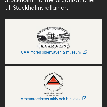
till Stockholmskällan är:
K A Almgren sidenväveri & museum
Arbetarrörelsens arkiv och bibliotek