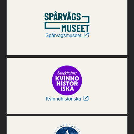
Spårvägsmuseet
Kvinnohistoriska