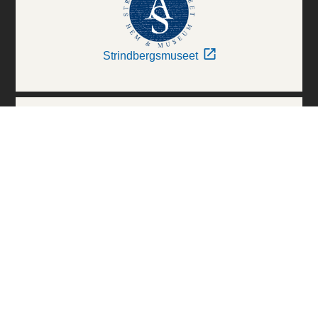
Strindbergsmuseet
Thielska Galleriet
Världskulturmuseerna