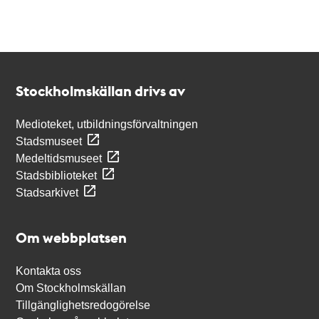
Kontakt
Stockholmskällan
Stockholmskällan drivs av
Medioteket, utbildningsförvaltningen
Stadsmuseet
Medeltidsmuseet
Stadsbiblioteket
Stadsarkivet
Om webbplatsen
Kontakta oss
Om Stockholmskällan
Tillgänglighetsredogörelse