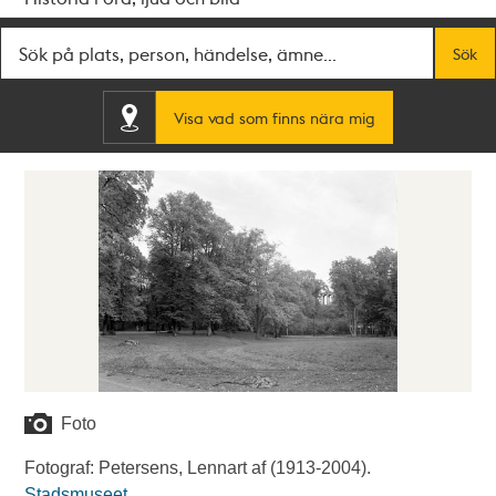
Fritextsök
Sök
Visa vad som finns nära mig
Foto
Fotograf: Petersens, Lennart af (1913-2004).
Stadsmuseet