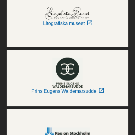
Litografiska museet
Prins Eugens Waldemarsudde