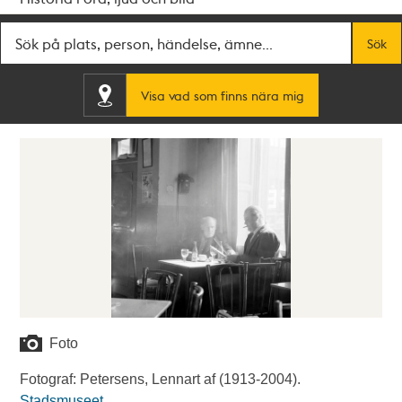
Fritextsök
Sök
Visa vad som finns nära mig
Foto
Fotograf: Petersens, Lennart af (1913-2004).
Stadsmuseet