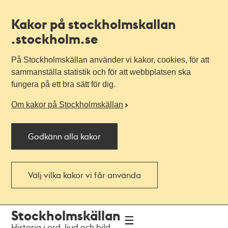
Kakor på stockholmskallan
.stockholm.se
På Stockholmskällan använder vi kakor, cookies, för att
sammanställa statistik och för att webbplatsen ska
fungera på ett bra sätt för dig.
Om kakor på Stockholmskällan
Godkänn alla kakor
Välj vilka kakor vi får använda
Till
Till
Stockholmskällan
navigationen
huvudinnehållet
Historia i ord, ljud och bild