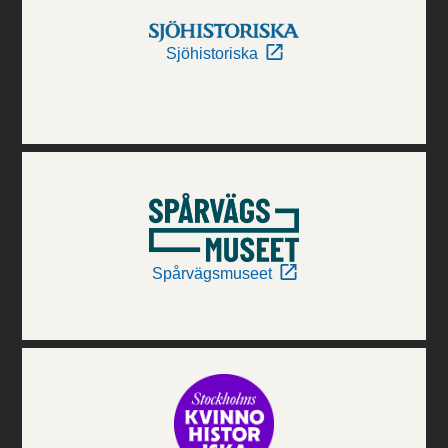
Sjöhistoriska
Spårvägsmuseet