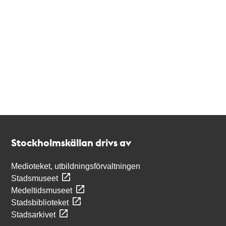
Kontakt
Stockholmskällan
Stockholmskällan drivs av
Medioteket, utbildningsförvaltningen
Stadsmuseet
Medeltidsmuseet
Stadsbiblioteket
Stadsarkivet