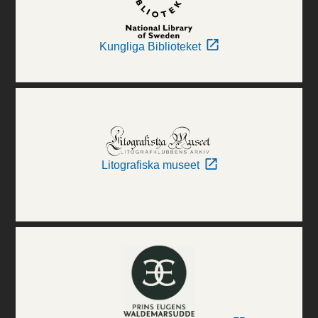
Kungliga Biblioteket
Litografiska museet