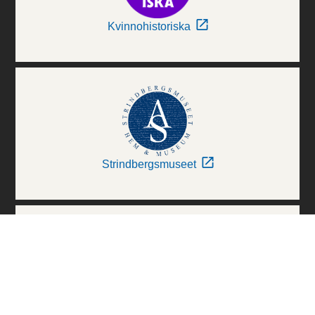
Kvinnohistoriska
Strindbergsmuseet
Thielska Galleriet