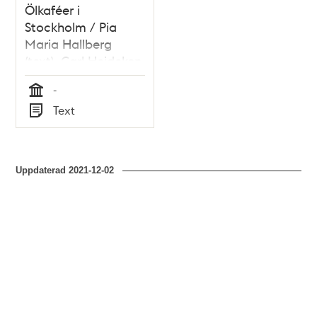
Ölkaféer i
Stockholm / Pia
Maria Hallberg
(text), Carl Heideken
(bild)
-
Tid
Text
Typ
Uppdaterad
2021-12-02