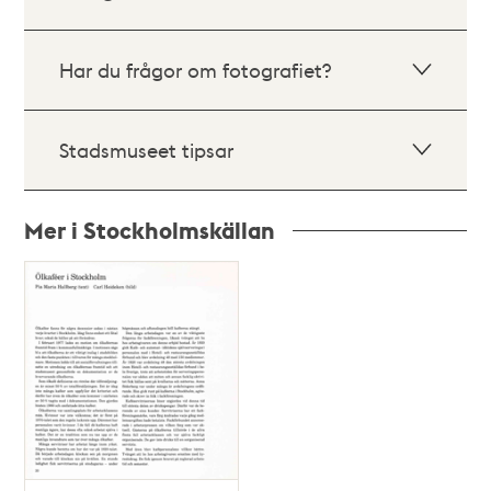
Har du frågor om fotografiet?
Stadsmuseet tipsar
Mer i Stockholmskällan
Relaterade
poster
och
teman