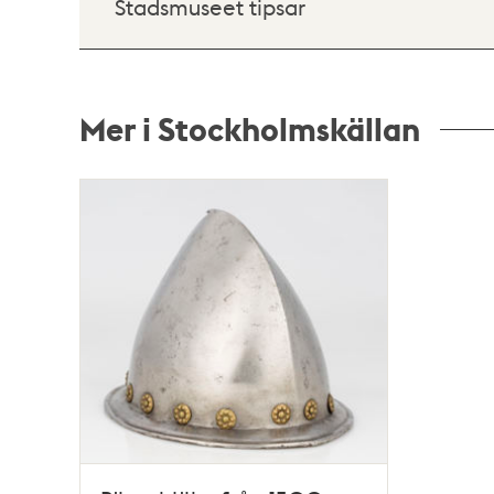
Stadsmuseet tipsar
Mer i Stockholmskällan
Relaterade
poster
och
teman