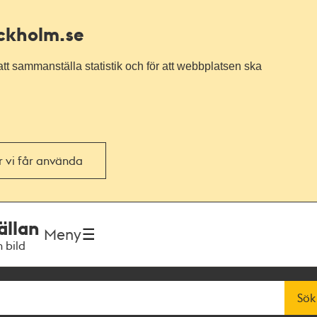
ockholm.se
tt sammanställa statistik och för att webbplatsen ska
or vi får använda
ällan
Meny
h bild
Sök