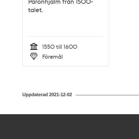
Päronhjälm från 1500-
talet.
1550 till 1600
Tid
Föremål
Typ
Uppdaterad
2021-12-02
Kontakt
Stockholmskällan