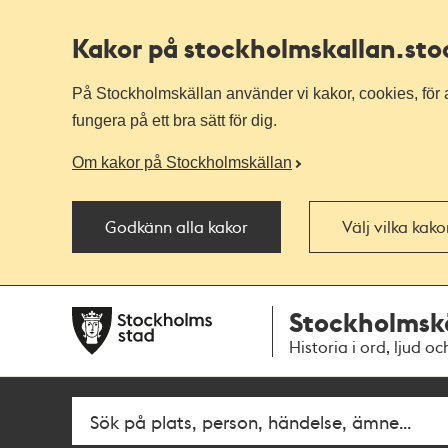
Kakor på stockholmskallan
.st
På Stockholmskällan använder vi kakor, cookies, för a
fungera på ett bra sätt för dig.
Om kakor på Stockholmskällan
Godkänn alla kakor
Välj vilka kak
Till
Till
Stockholmsk
navigationen
huvudinnehållet
Historia i ord, ljud oc
Fritextsök