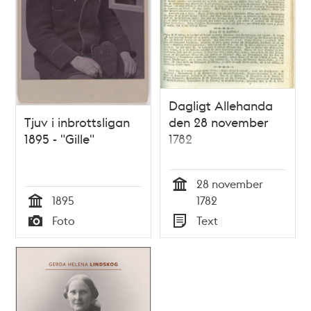
Dagligt Allehanda
Tjuv i inbrottsligan
den 28 november
1895 - "Gille"
1782
28 november
Tid
1895
1782
Tid
Foto
Text
Typ
Typ