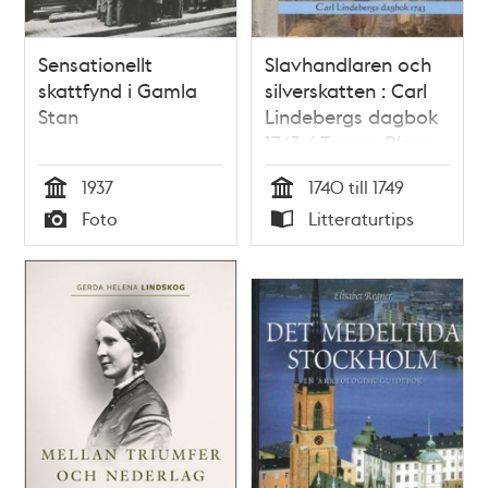
Sensationellt
Slavhandlaren och
skattfynd i Gamla
silverskatten : Carl
Stan
Lindebergs dagbok
1743 / Tomas Blom
1937
1740 till 1749
Tid
Tid
Foto
Litteraturtips
Typ
Typ