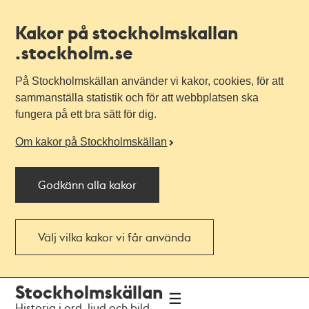
Kakor på stockholmskallan
.stockholm.se
På Stockholmskällan använder vi kakor, cookies, för att
sammanställa statistik och för att webbplatsen ska
fungera på ett bra sätt för dig.
Om kakor på Stockholmskällan
Godkänn alla kakor
Välj vilka kakor vi får använda
Till
Till
Stockholmskällan
navigationen
huvudinnehållet
Historia i ord, ljud och bild