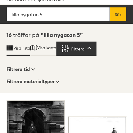
Sök
Fritextsök
Sök
Sökresultat
16
träffar på
lilla nygatan 5
Visa karta
Visa lista
Filtrera
Filtrera
Filtrera tid
Filtrera materialtyper
Visningsläge
Totalt
16
träffar
Lista
Karta