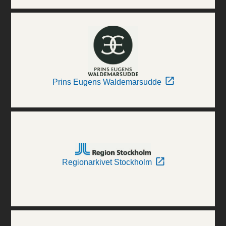
Prins Eugens Waldemarsudde
Regionarkivet Stockholm