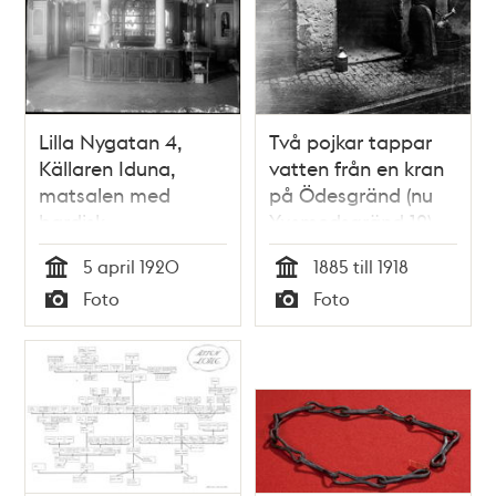
Lilla Nygatan 4,
Två pojkar tappar
Källaren Iduna,
vatten från en kran
matsalen med
på Ödesgränd (nu
bardisk
Yxsmedsgränd 12).
Gränden gick
5 april 1920
1885 till 1918
österut från Lilla
Tid
Tid
Foto
Foto
Nygatan 13,
Typ
Typ
nuvarande Lilla
Nygatan 5