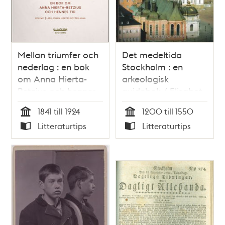
Mellan triumfer och
Det medeltida
nederlag : en bok
Stockholm : en
om Anna Hierta-
arkeologisk
Retzius och hennes
guidebok / Elisabet
tid. Volym 1. Lars
Regner
1841 till 1924
1200 till 1550
Johan Hiertas
Tid
Tid
Litteraturtips
Litteraturtips
dotter Anna /
Typ
Typ
Gerda Helena
Lindskog