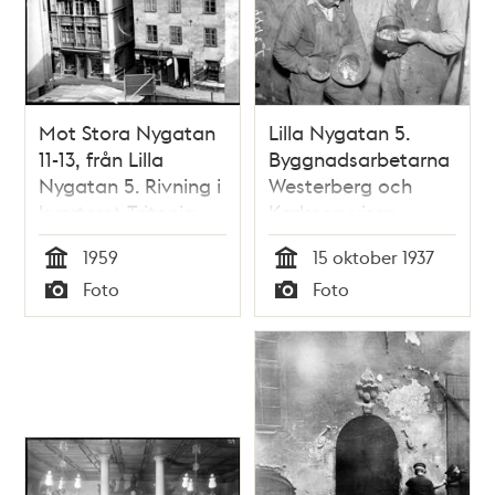
Mot Stora Nygatan
Lilla Nygatan 5.
11-13, från Lilla
Byggnadsarbetarna
Nygatan 5. Rivning i
Westerberg och
kvarteret Tritonia
Karlsson visar
silvermynt från
1959
15 oktober 1937
Loheskatten som de
Tid
Tid
Foto
Foto
grävt fram i
Typ
Typ
fastigheten Lilla
Nygatan 5