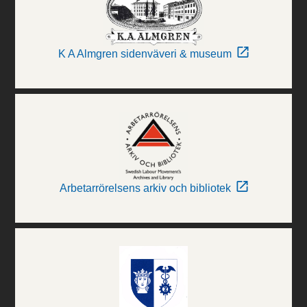
K A Almgren sidenväveri & museum
Arbetarrörelsens arkiv och bibliotek