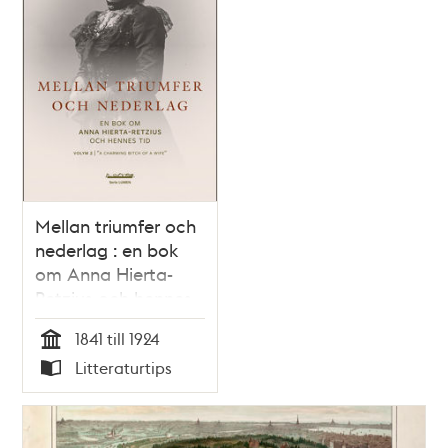
Mellan triumfer och
nederlag : en bok
om Anna Hierta-
Retzius och hennes
tid. Volym 2. "A
1841 till 1924
charming bitch of a
Tid
Litteraturtips
wife" / Gerda
Typ
Helena Lindskog