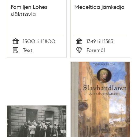
Familjen Lohes
Medeltida järnkedja
släkttavla
1500 till 1800
1349 till 1383
Tid
Tid
Text
Föremål
Typ
Typ