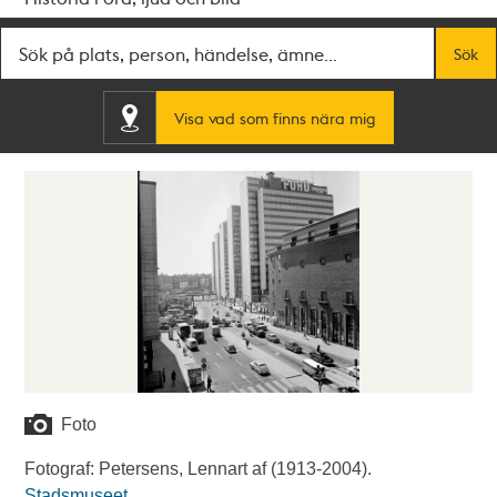
Fritextsök
Sök
Visa vad som finns nära mig
Foto
Fotograf: Petersens, Lennart af (1913-2004).
Stadsmuseet