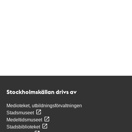
Kontakt
Stockholmskällan
Stockholmskällan drivs av
Medioteket, utbildningsförvaltningen
Stadsmuseet
Medeltidsmuseet
Stadsbiblioteket