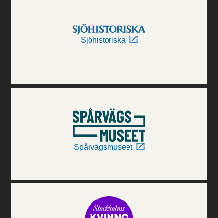
Sjöhistoriska
Spårvägsmuseet