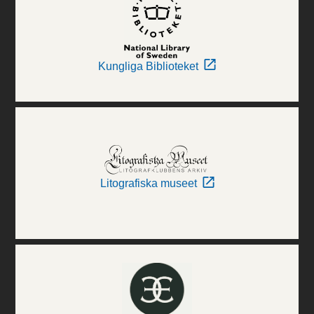
Kungliga Biblioteket
Litografiska museet