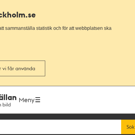
ockholm.se
tt sammanställa statistik och för att webbplatsen ska
or vi får använda
ällan
Meny
h bild
Sök