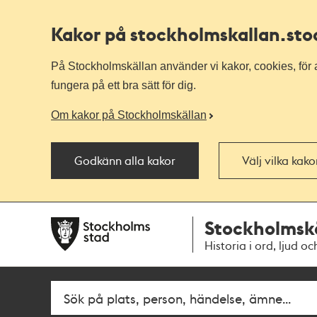
Kakor på stockholmskallan
.st
På Stockholmskällan använder vi kakor, cookies, för a
fungera på ett bra sätt för dig.
Om kakor på Stockholmskällan
Godkänn alla kakor
Välj vilka kak
Till
Till
Stockholmsk
navigationen
huvudinnehållet
Historia i ord, ljud oc
Fritextsök