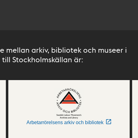
 mellan arkiv, bibliotek och museer i
till Stockholmskällan är:
Arbetarrörelsens arkiv och bibliotek