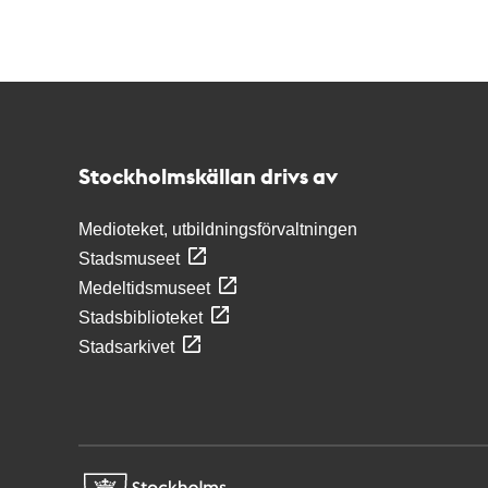
Kontakt
Stockholmskällan
Stockholmskällan drivs av
Medioteket, utbildningsförvaltningen
Stadsmuseet
Medeltidsmuseet
Stadsbiblioteket
Stadsarkivet