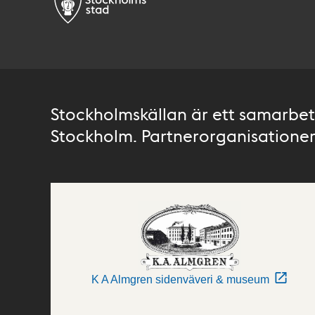
Stockholmskällan är ett samarbete
Stockholm. Partnerorganisationer 
K A Almgren sidenväveri & museum