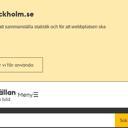
ockholm.se
tt sammanställa statistik och för att webbplatsen ska
or vi får använda
ällan
Meny
h bild
Sök