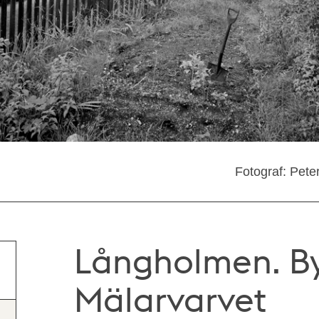
Fotograf: Pete
Långholmen. B
Mälarvarvet