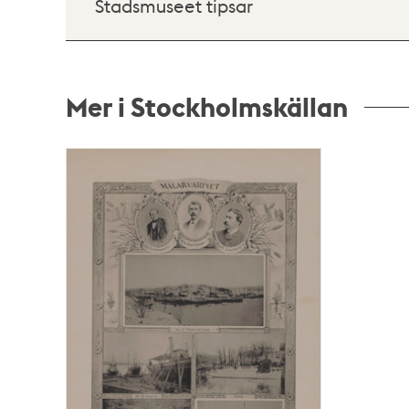
Stadsmuseet tipsar
Mer i Stockholmskällan
Relaterade
poster
och
teman