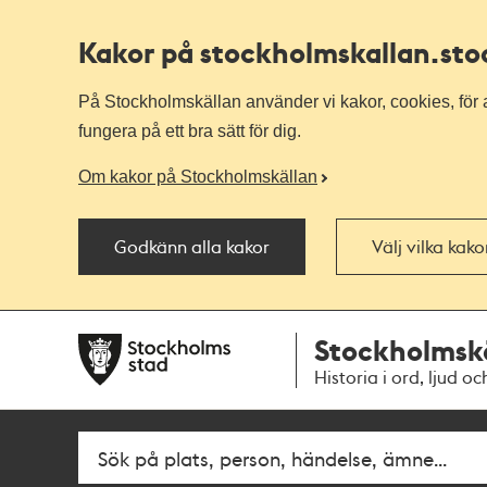
Kakor på stockholmskallan
.st
På Stockholmskällan använder vi kakor, cookies, för a
fungera på ett bra sätt för dig.
Om kakor på Stockholmskällan
Godkänn alla kakor
Välj vilka kak
Till
Till
Stockholmsk
navigationen
huvudinnehållet
Historia i ord, ljud oc
Fritextsök