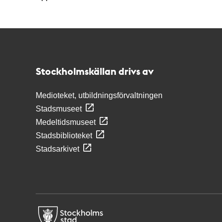
Kontakt
Stockholmskällan
Stockholmskällan drivs av
Medioteket, utbildningsförvaltningen
Stadsmuseet
Medeltidsmuseet
Stadsbiblioteket
Stadsarkivet