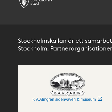
Stockholmskällan är ett samarbete
Stockholm. Partnerorganisationer 
K A Almgren sidenväveri & museum