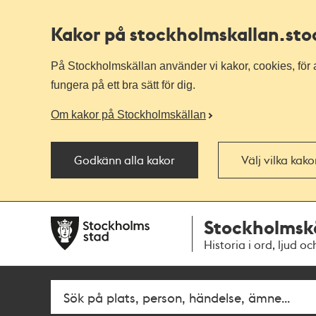
Kakor på stockholmskallan
.st
På Stockholmskällan använder vi kakor, cookies, för a
fungera på ett bra sätt för dig.
Om kakor på Stockholmskällan
Godkänn alla kakor
Välj vilka kak
Till
Till
Stockholmsk
navigationen
huvudinnehållet
Historia i ord, ljud oc
Fritextsök