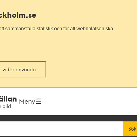
ockholm.se
tt sammanställa statistik och för att webbplatsen ska
or vi får använda
ällan
Meny
h bild
Sök