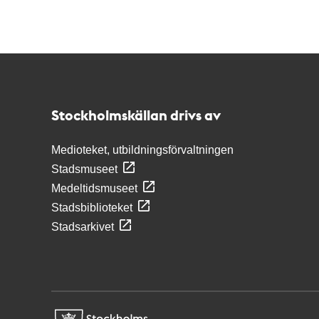
Kontakt
Stockholmskällan
Stockholmskällan drivs av
Medioteket, utbildningsförvaltningen
Stadsmuseet
Medeltidsmuseet
Stadsbiblioteket
Stadsarkivet