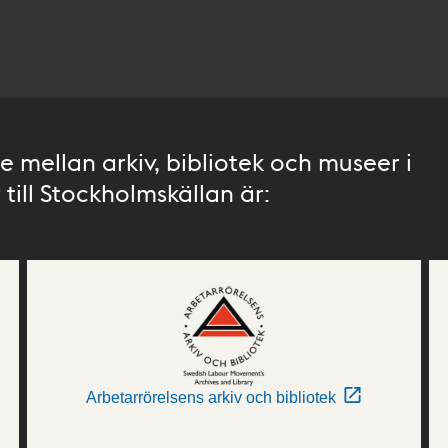
 mellan arkiv, bibliotek och museer i
till Stockholmskällan är:
Arbetarrörelsens arkiv och bibliotek