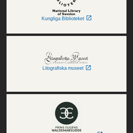
Kungliga Biblioteket
Litografiska museet