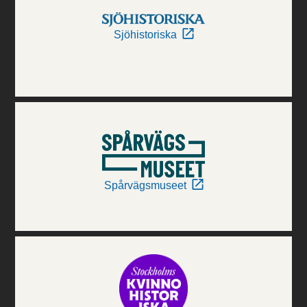
Sjöhistoriska
Spårvägsmuseet