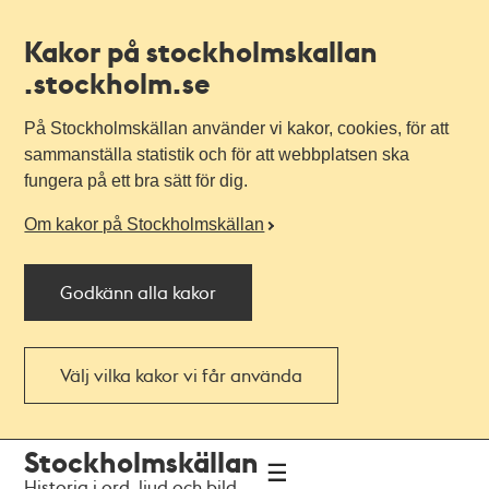
Kakor på stockholmskallan
.stockholm.se
På Stockholmskällan använder vi kakor, cookies, för att
sammanställa statistik och för att webbplatsen ska
fungera på ett bra sätt för dig.
Om kakor på Stockholmskällan
Godkänn alla kakor
Välj vilka kakor vi får använda
Till
Till
Stockholmskällan
navigationen
huvudinnehållet
Historia i ord, ljud och bild