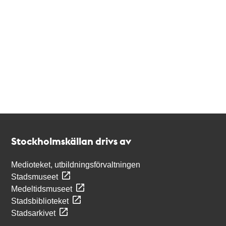
Kontakt
Stockholmskällan
Stockholmskällan drivs av
Medioteket, utbildningsförvaltningen
Stadsmuseet
Medeltidsmuseet
Stadsbiblioteket
Stadsarkivet