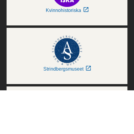
Kvinnohistoriska
Strindbergsmuseet
Thielska Galleriet