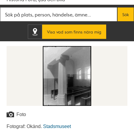
Fritextsök
Sök
Visa vad som finns nära mig
Foto
Fotograf: Okänd.
Stadsmuseet