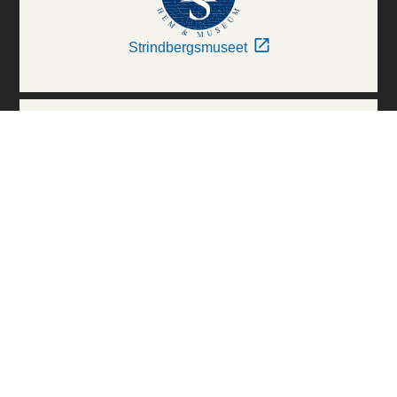
Strindbergsmuseet
Thielska Galleriet
Världskulturmuseerna