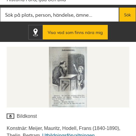
Fritextsök
Sök
Visa vad som finns nära mig
Bildkonst
Konstnär: Meijer, Mauritz, Hodell, Frans (1840-1890),
Thelin, Bertram.
Utbildningsförvaltningen