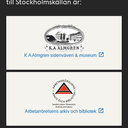
till Stockholmskällan är:
K A Almgren sidenväveri & museum
Arbetarrörelsens arkiv och bibliotek