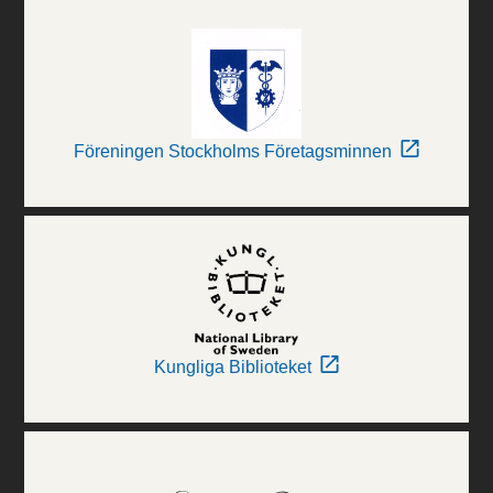
Föreningen Stockholms Företagsminnen
Kungliga Biblioteket