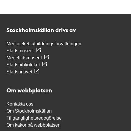
Kontakt
Stockholmskällan
Stockholmskällan drivs av
Medioteket, utbildningsförvaltningen
Stadsmuseet
Medeltidsmuseet
Stadsbiblioteket
Stadsarkivet
Om webbplatsen
Kontakta oss
Om Stockholmskällan
Tillgänglighetsredogörelse
Om kakor på webbplatsen