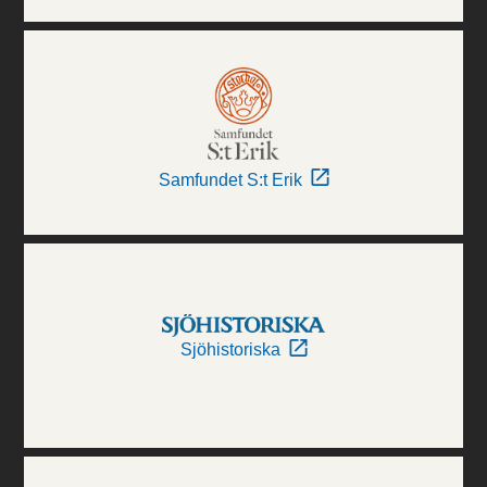
Samfundet S:t Erik
Sjöhistoriska