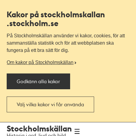
Kakor på stockholmskallan
.stockholm.se
På Stockholmskällan använder vi kakor, cookies, för att
sammanställa statistik och för att webbplatsen ska
fungera på ett bra sätt för dig.
Om kakor på Stockholmskällan
Godkänn alla kakor
Välj vilka kakor vi får använda
Till
Till
Stockholmskällan
navigationen
huvudinnehållet
Historia i ord, ljud och bild