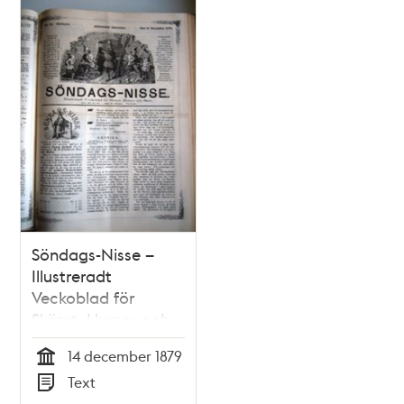
Relaterade
poster
och
teman
Söndags-Nisse –
Illustreradt
Veckoblad för
Skämt, Humor och
Satir nr 50, den 14
14 december 1879
december 1879
Tid
Text
Typ