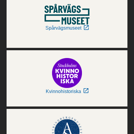
Spårvägsmuseet
Kvinnohistoriska