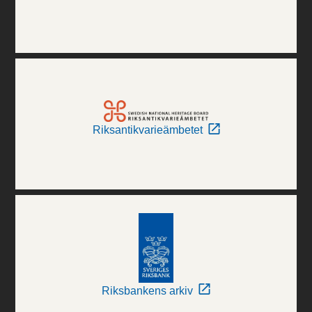
Riksantikvarieämbetet
Riksbankens arkiv