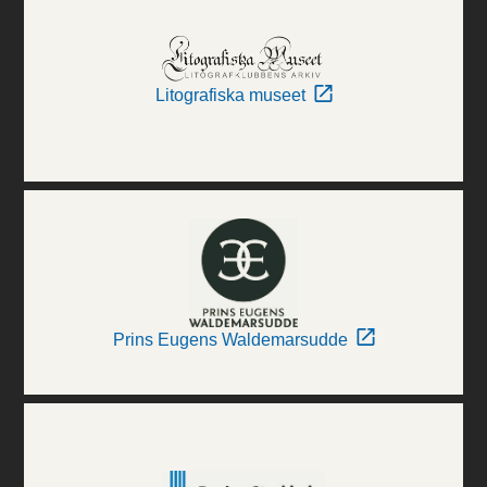
Litografiska museet
Prins Eugens Waldemarsudde