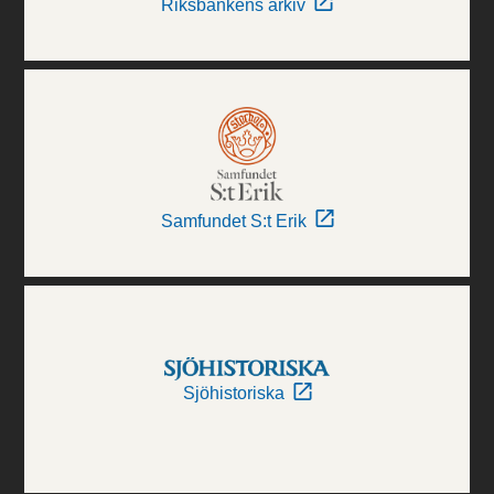
Riksbankens arkiv
Samfundet S:t Erik
Sjöhistoriska