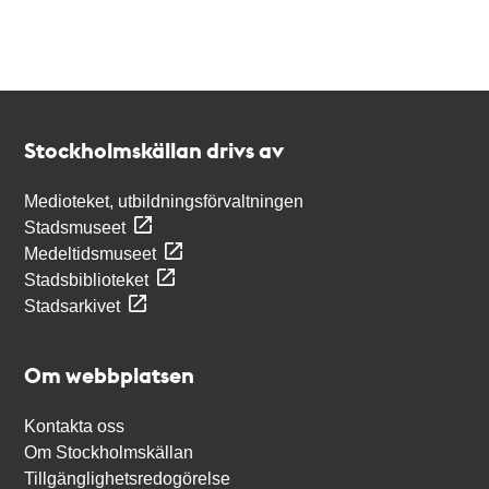
Kontakt
Stockholmskällan
Stockholmskällan drivs av
Medioteket, utbildningsförvaltningen
Stadsmuseet
Medeltidsmuseet
Stadsbiblioteket
Stadsarkivet
Om webbplatsen
Kontakta oss
Om Stockholmskällan
Tillgänglighetsredogörelse