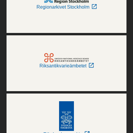
Regionarkivet Stockholm
Riksantikvarieämbetet