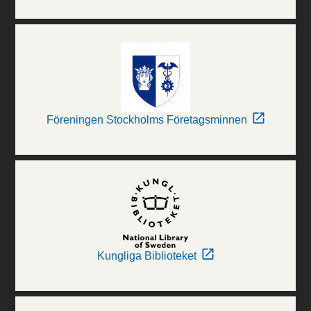
Föreningen Stockholms Företagsminnen
Kungliga Biblioteket