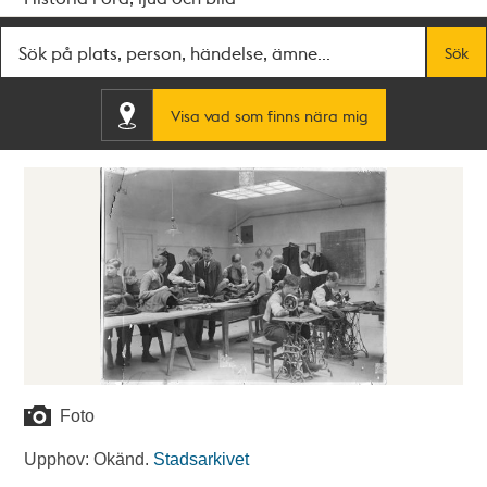
Fritextsök
Sök
Visa vad som finns nära mig
Foto
Upphov: Okänd.
Stadsarkivet