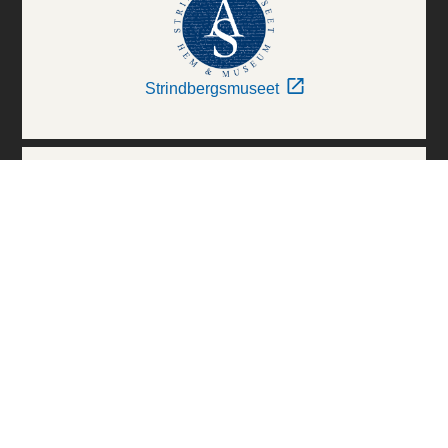
Strindbergsmuseet
Thielska Galleriet