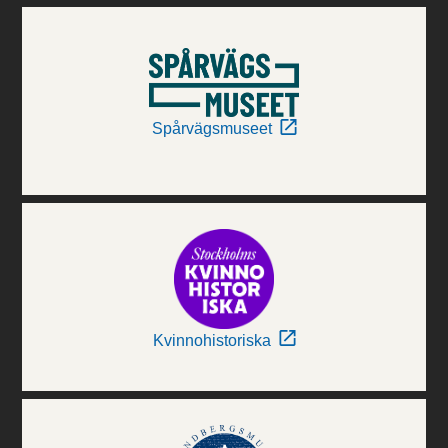
Spårvägsmuseet
Kvinnohistoriska