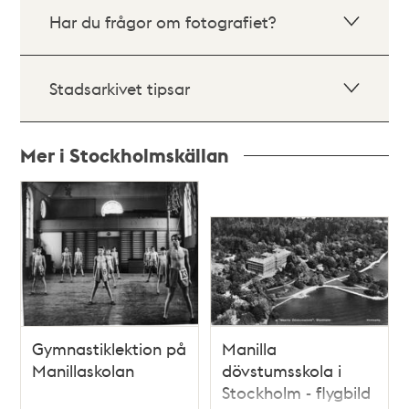
Har du frågor om fotografiet?
Stadsarkivet tipsar
Mer i Stockholmskällan
Relaterade
poster
och
teman
Gymnastiklektion på
Manilla
Manillaskolan
dövstumsskola i
Stockholm - flygbild