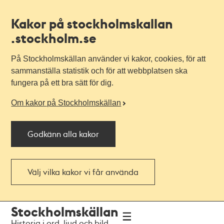
Kakor på stockholmskallan
.stockholm.se
På Stockholmskällan använder vi kakor, cookies, för att
sammanställa statistik och för att webbplatsen ska
fungera på ett bra sätt för dig.
Om kakor på Stockholmskällan
Godkänn alla kakor
Välj vilka kakor vi får använda
Till
Till
Stockholmskällan
navigationen
huvudinnehållet
Historia i ord, ljud och bild