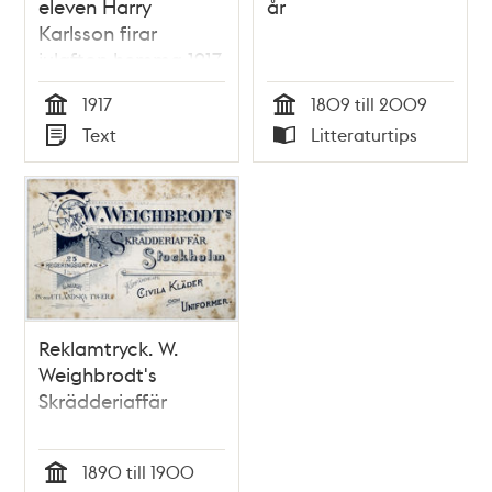
eleven Harry
år
Karlsson firar
julafton hemma 1917
1917
1809 till 2009
Tid
Tid
Text
Litteraturtips
Typ
Typ
Reklamtryck. W.
Weighbrodt's
Skrädderiaffär
1890 till 1900