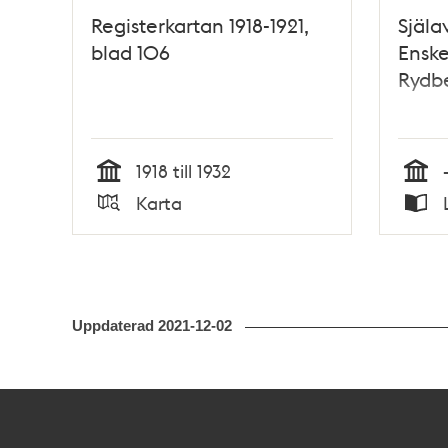
Registerkartan 1918-1921,
Själa
blad 106
Enske
Rydb
1918 till 1932
Tid
Tid
Karta
Typ
Typ
Uppdaterad
2021-12-02
Kontakt
Stockholmskällan