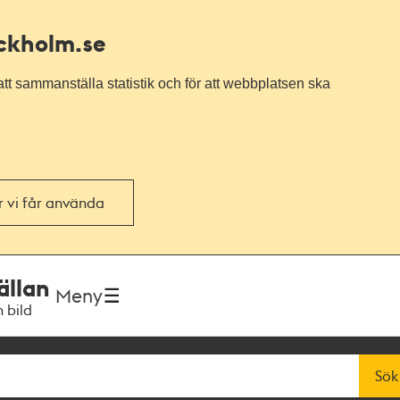
ockholm.se
tt sammanställa statistik och för att webbplatsen ska
or vi får använda
ällan
Meny
h bild
Sök