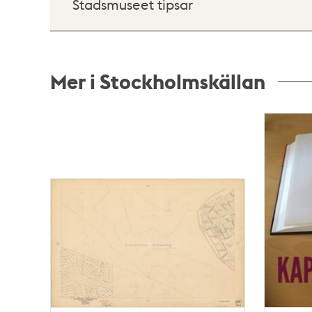
Stadsmuseet tipsar
Mer i Stockholmskällan
Relaterade
poster
och
teman