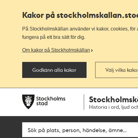
Kakor på stockholmskallan
.st
På Stockholmskällan använder vi kakor, cookies, för a
fungera på ett bra sätt för dig.
Om kakor på Stockholmskällan
Godkänn alla kakor
Välj vilka kak
Till
Till
Stockholmsk
navigationen
huvudinnehållet
Historia i ord, ljud oc
Fritextsök