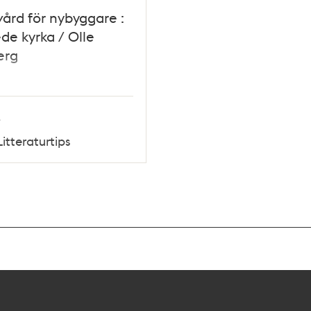
vård för nybyggare :
de kyrka / Olle
erg
-
Litteraturtips