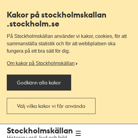
Kakor på stockholmskallan
.stockholm.se
På Stockholmskällan använder vi kakor, cookies, för att
sammanställa statistik och för att webbplatsen ska
fungera på ett bra sätt för dig.
Om kakor på Stockholmskällan
Godkänn alla kakor
Välj vilka kakor vi får använda
Till
Till
Stockholmskällan
navigationen
huvudinnehållet
Historia i ord, ljud och bild