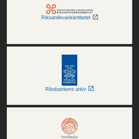
Riksantikvarieämbetet
Riksbankens arkiv