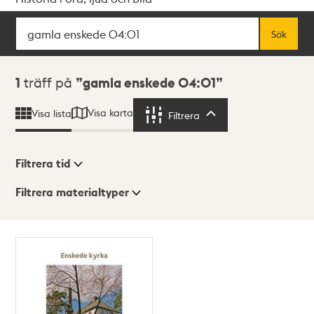
Sök
Fritextsök
Sök
Sökresultat
1
träff på
gamla enskede 04:01
Visa karta
Visa lista
Filtrera
Filtrera
Filtrera tid
Filtrera materialtyper
Visningsläge
Totalt
1
träffar
Lista
Karta