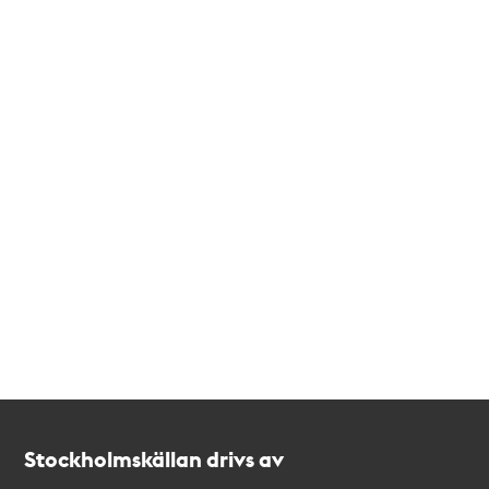
Kontakt
Stockholmskällan
Stockholmskällan drivs av