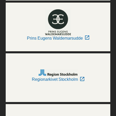
Prins Eugens Waldemarsudde
Regionarkivet Stockholm