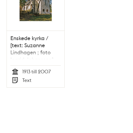
Enskede kyrka /
[text: Suzanne
Lindhagen ; foto
Ingrid Johansson]
1913 till 2007
Tid
Text
Typ