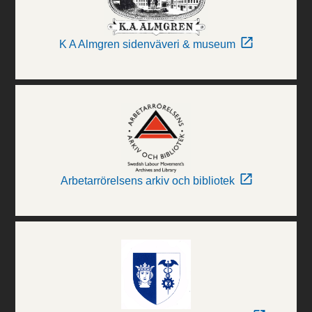
K A Almgren sidenväveri & museum
Arbetarrörelsens arkiv och bibliotek