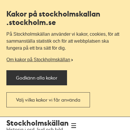
Kakor på stockholmskallan
.stockholm.se
På Stockholmskällan använder vi kakor, cookies, för att
sammanställa statistik och för att webbplatsen ska
fungera på ett bra sätt för dig.
Om kakor på Stockholmskällan
Godkänn alla kakor
Välj vilka kakor vi får använda
Till
Till
Stockholmskällan
navigationen
huvudinnehållet
Historia i ord, ljud och bild