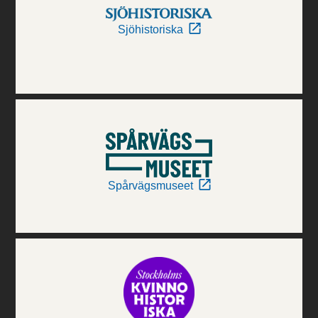
Sjöhistoriska
Spårvägsmuseet