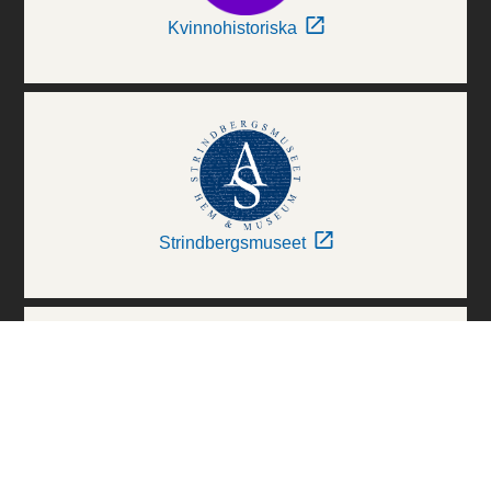
Kvinnohistoriska
Strindbergsmuseet
Thielska Galleriet