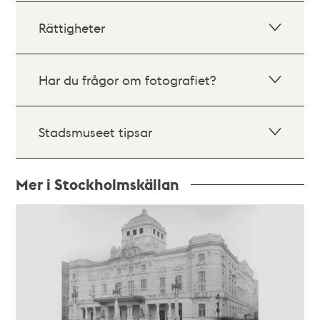
Rättigheter
Har du frågor om fotografiet?
Stadsmuseet tipsar
Mer i Stockholmskällan
Relaterade
poster
och
teman