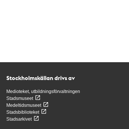
Kontakt
Stockholmskällan
Stockholmskällan drivs av
Medioteket, utbildningsförvaltningen
Stadsmuseet
Medeltidsmuseet
Stadsbiblioteket
Stadsarkivet