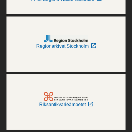
Regionarkivet Stockholm
Riksantikvarieämbetet