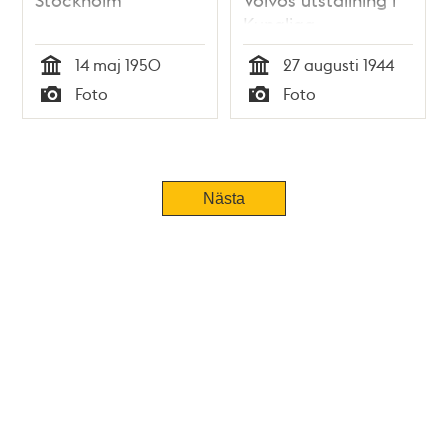
Kungliga
Tennishallen. I
14 maj 1950
27 augusti 1944
kortegen ingår bl. a.
Tid
Tid
Foto
Foto
en tandemcykel och
Typ
Typ
en pansarvagn
Nästa