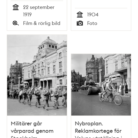
22 september
Tid
1919
1904
Tid
Film & rörlig bild
Foto
Typ
Typ
Militärer går
Nybroplan.
vårparad genom
Reklamkortege för
Stockholm
Volvos utställning i