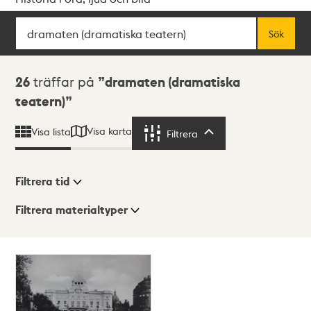
Sök
Fritextsök
Sök
Sökresultat
26
träffar på
dramaten (dramatiska
teatern)
Visa karta
Visa lista
Filtrera
Filtrera
Filtrera tid
Filtrera materialtyper
Visningsläge
Totalt
26
träffar
Lista
Karta