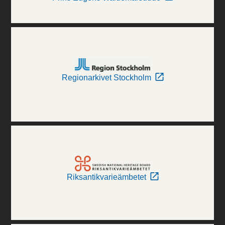
Regionarkivet Stockholm
Riksantikvarieämbetet