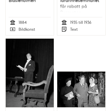
Blasieholmen
lärarinneseminariet
får rabatt på
Dramaten
1884
1935 till 1936
Tid
Tid
Bildkonst
Text
Typ
Typ