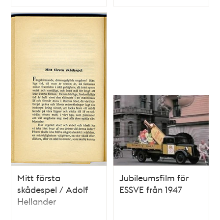
Typ
Typ
Svenska Dagbladet)
Mitt första
Jubileumsfilm för
skådespel / Adolf
ESSVE från 1947
Hellander