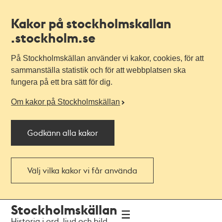
Kakor på stockholmskallan
.stockholm.se
På Stockholmskällan använder vi kakor, cookies, för att
sammanställa statistik och för att webbplatsen ska
fungera på ett bra sätt för dig.
Om kakor på Stockholmskällan
Godkänn alla kakor
Välj vilka kakor vi får använda
Till
Till
Stockholmskällan
navigationen
huvudinnehållet
Historia i ord, ljud och bild