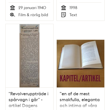
29 januari 1940
1998
Tid
Tid
Film & rörlig bild
Text
Typ
Typ
"Revolveruppträde i
”en af de mest
spårvagn i går" -
smakfulla, eleganta
artikel Dagens
och intima af våra