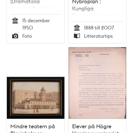
(Dramatiska
Nybroplan :
teatern). Porträtt av
Kungliga
avgående
Dramatiska teatern
15 december
Dramatenchefen
under ett sekel /
Tid
1950
1888 till 2007
Ragnar Josephson.
Dag Kronlund
Tid
Foto
Litteraturtips
(Josephson var chef
Typ
Typ
för Dramatiska
Teatern i Stockholm
1948-1951)
Mindre teatern på
Elever på Högre