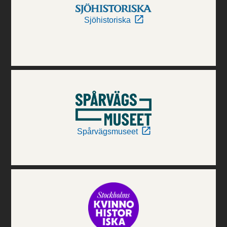
Sjöhistoriska
Spårvägsmuseet