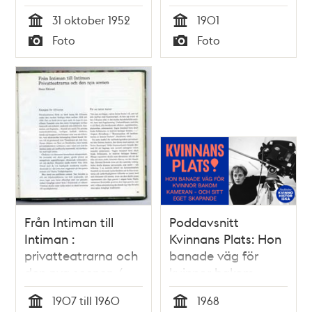
(t.h.) pjäs ""I sista
(Källaren Flaggen)
31 oktober 1952
1901
rummet"" på Lilla
och Nybrogatan 1 i
Tid
Tid
Foto
Foto
scenen. Andra fr. v.
fonden. Nuvarande
Typ
Typ
Inga Tidblad
Nybroplan med
Dramaten
(Dramatiska teatern)
Från Intiman till
Poddavsnitt
Intiman :
Kvinnans Plats: Hon
privatteatrarna och
banade väg för
den nya scenen /
kvinnor bakom
Hans Eklund
kameran – och sitt
1907 till 1960
1968
eget skapande