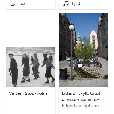
Tid
Tid
Text
Ljud
Typ
Typ
Vinter i Stockholm
Litterär skylt: Citat
ur essän Själen av
Erland Josephson