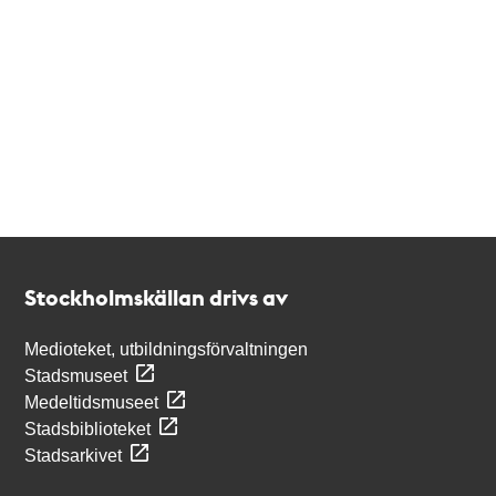
Kontakt
Stockholmskällan
Stockholmskällan drivs av
Medioteket, utbildningsförvaltningen
Stadsmuseet
Medeltidsmuseet
Stadsbiblioteket
Stadsarkivet