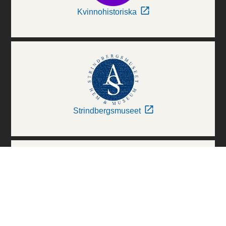
Kvinnohistoriska
Strindbergsmuseet
Thielska Galleriet