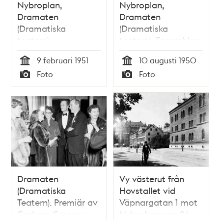
Nybroplan,
Nybroplan,
Dramaten
Dramaten
(Dramatiska
(Dramatiska
teatern).
teatern). Ensemblen
Skådespelare Poul
samlas efter
9 februari 1951
10 augusti 1950
Reumert läser
sommaren. Fr. v.
Tid
Tid
Foto
Foto
Molières (Jean-
troligtvis Elsa
Typ
Typ
Baptiste Poquelin)
Carlsson,
pjäs Don Juan
Dramatenchefen
Ragnar Josephson
och Inga Tidblad
Dramaten
Vy västerut från
(Dramatiska
Hovstallet vid
Teatern). Premiär av
Väpnargatan 1 mot
Graham Greenes
Nybrohamnen 24