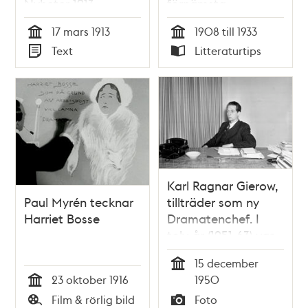
Nyheter 1913
förnämsta
restauranter” / Dag
17 mars 1913
1908 till 1933
Kronlund
Tid
Tid
Text
Litteraturtips
Typ
Typ
Karl Ragnar Gierow,
Paul Myrén tecknar
tillträder som ny
Harriet Bosse
Dramatenchef. I
tolv år (1951-63) var
Gierow chef för
15 december
Dramaten. (Perioden
Tid
23 oktober 1916
1950
1946-51 var han
Tid
Film & rörlig bild
Foto
kulturchef på