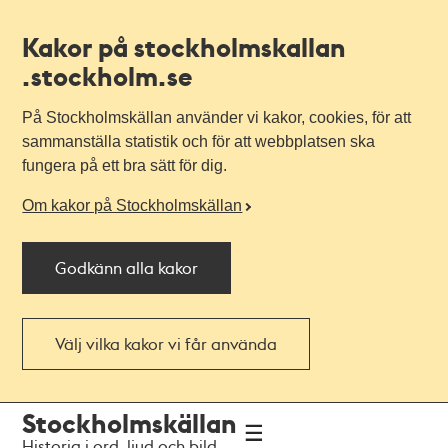
Kakor på stockholmskallan
.stockholm.se
På Stockholmskällan använder vi kakor, cookies, för att
sammanställa statistik och för att webbplatsen ska
fungera på ett bra sätt för dig.
Om kakor på Stockholmskällan
Godkänn alla kakor
Välj vilka kakor vi får använda
Till
Till
Stockholmskällan
navigationen
huvudinnehållet
Historia i ord, ljud och bild