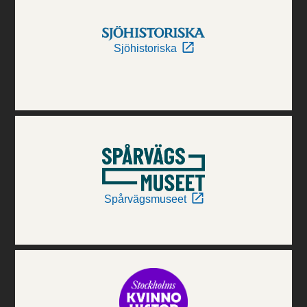
Sjöhistoriska
Spårvägsmuseet