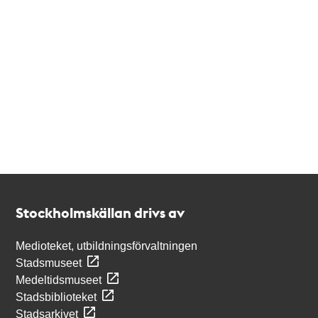
Kontakt
Stockholmskällan
Stockholmskällan drivs av
Medioteket, utbildningsförvaltningen
Stadsmuseet
Medeltidsmuseet
Stadsbiblioteket
Stadsarkivet