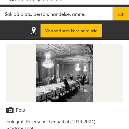
Fritextsök
Sök
Visa vad som finns nära mig
Foto
Fotograf: Petersens, Lennart af (1913-2004).
Stadsmuseet