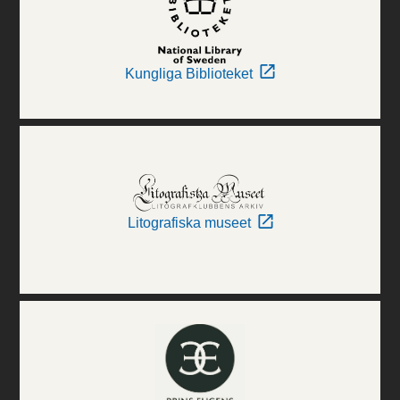
Kungliga Biblioteket
Litografiska museet