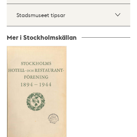
Stadsmuseet tipsar
Mer i Stockholmskällan
Relaterade
poster
och
teman