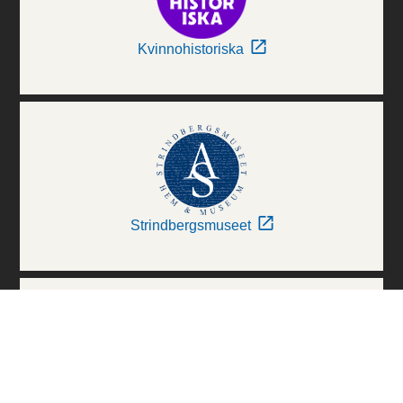
Kvinnohistoriska
Strindbergsmuseet
Thielska Galleriet