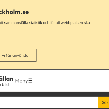
ockholm.se
tt sammanställa statistik och för att webbplatsen ska
or vi får använda
ällan
Meny
h bild
Sök