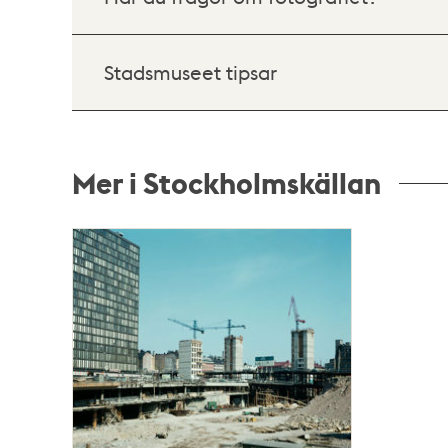
Stadsmuseet tipsar
Mer i Stockholmskällan
Relaterade
poster
och
teman