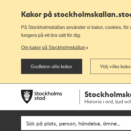
Kakor på stockholmskallan
.st
På Stockholmskällan använder vi kakor, cookies, för a
fungera på ett bra sätt för dig.
Om kakor på Stockholmskällan
Godkänn alla kakor
Välj vilka kak
Till
Till
Stockholmsk
navigationen
huvudinnehållet
Historia i ord, ljud oc
Fritextsök