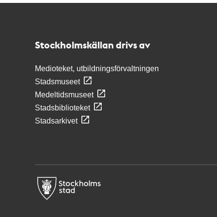
Kontakt
Stockholmskällan
Stockholmskällan drivs av
Medioteket, utbildningsförvaltningen
Stadsmuseet
Medeltidsmuseet
Stadsbiblioteket
Stadsarkivet