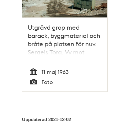
Utgrävd grop med
barack, byggmaterial och
bråte på platsen för nuv.
Sergels Torg. Vy mot
femte Hötorgshuset och
bankbygge i kv. Hästskon
11 maj 1963
Tid
Foto
Typ
Uppdaterad
2021-12-02