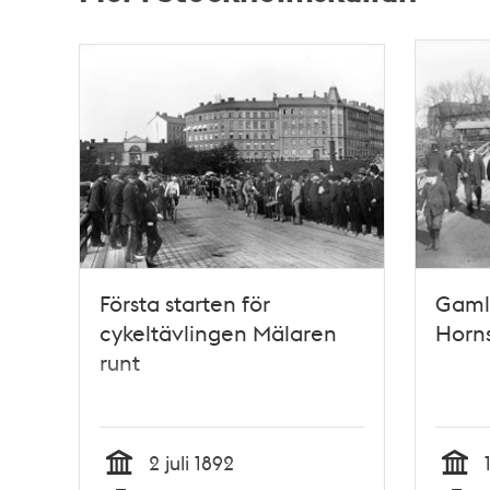
Relaterade
poster
och
teman
Första starten för
Gamla
cykeltävlingen Mälaren
Horns
runt
2 juli 1892