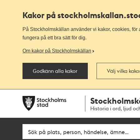
Kakor på stockholmskallan
.st
På Stockholmskällan använder vi kakor, cookies, för a
fungera på ett bra sätt för dig.
Om kakor på Stockholmskällan
Godkänn alla kakor
Välj vilka kak
Till
Till
Stockholmsk
navigationen
huvudinnehållet
Historia i ord, ljud oc
Fritextsök