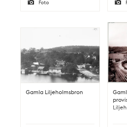
Tid
Tid
Foto
Typ
Typ
Gamla Liljeholmsbron
Gamla
provi
Lilje