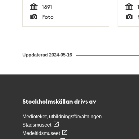
1891
Tid
Tid
Foto
Typ
Typ
Uppdaterad
2024-05-16
Kontakt
Stockholmskällan
Stockholmskällan drivs av
Medioteket, utbildningsförvaltningen
Stadsmuseet
Medeltidsmuseet