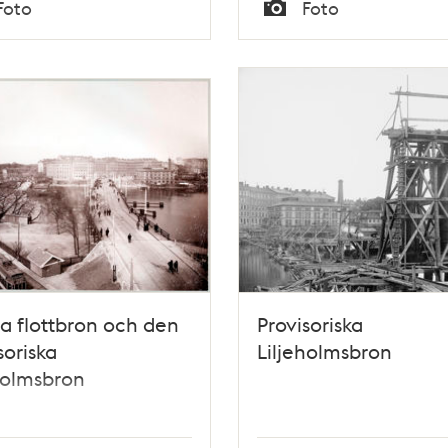
Tid
Foto
Foto
Typ
 flottbron och den
Provisoriska
soriska
Liljeholmsbron
holmsbron