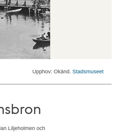
Upphov: Okänd.
Stadsmuseet
msbron
lan Liljeholmen och