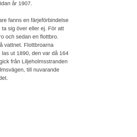
idan år 1907.
re fanns en färjeförbindelse
sig över eller ej. För att
ro och sedan en flottbro.
på vattnet. Flottbroarna
n las ut 1890, den var då 164
gick från Liljeholmsstranden
lmsvägen, till nuvarande
det.