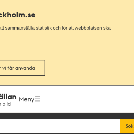
ockholm.se
tt sammanställa statistik och för att webbplatsen ska
or vi får använda
ällan
Meny
h bild
Sök