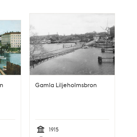
on
Gamla Liljeholmsbron
1915