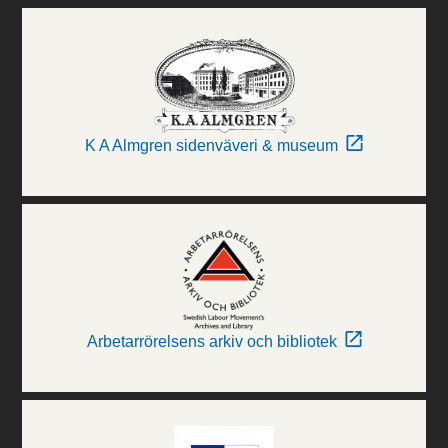
K A Almgren sidenväveri & museum
Arbetarrörelsens arkiv och bibliotek