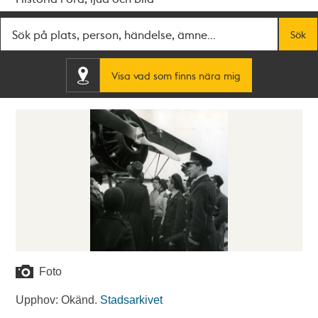
Fritextsök
Sök
Visa vad som finns nära mig
Foto
Upphov: Okänd.
Stadsarkivet