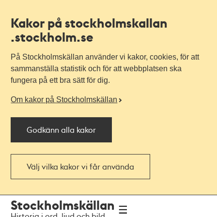
Kakor på stockholmskallan
.stockholm.se
På Stockholmskällan använder vi kakor, cookies, för att
sammanställa statistik och för att webbplatsen ska
fungera på ett bra sätt för dig.
Om kakor på Stockholmskällan
Godkänn alla kakor
Välj vilka kakor vi får använda
Till
Till
Stockholmskällan
navigationen
huvudinnehållet
Historia i ord, ljud och bild