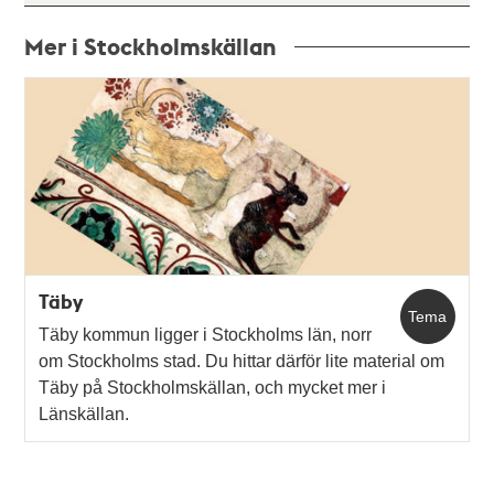
Mer i Stockholmskällan
Relaterade
poster
och
teman
Täby
Tema
Täby kommun ligger i Stockholms län, norr
om Stockholms stad. Du hittar därför lite material om
Täby på Stockholmskällan, och mycket mer i
Länskällan.