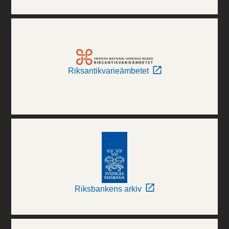
Riksantikvarieämbetet
Riksbankens arkiv