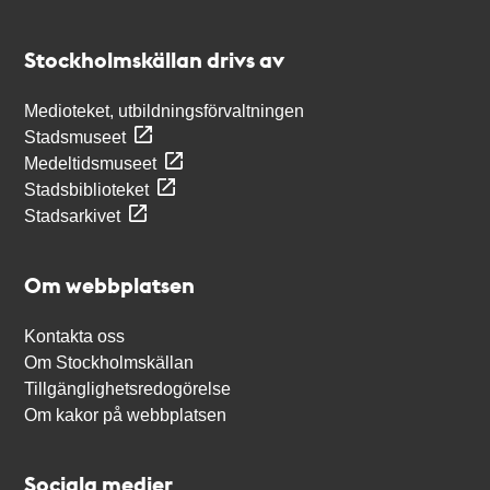
Kontakt
Stockholmskällan
Stockholmskällan drivs av
Medioteket, utbildningsförvaltningen
Stadsmuseet
Medeltidsmuseet
Stadsbiblioteket
Stadsarkivet
Om webbplatsen
Kontakta oss
Om Stockholmskällan
Tillgänglighetsredogörelse
Om kakor på webbplatsen
Sociala medier