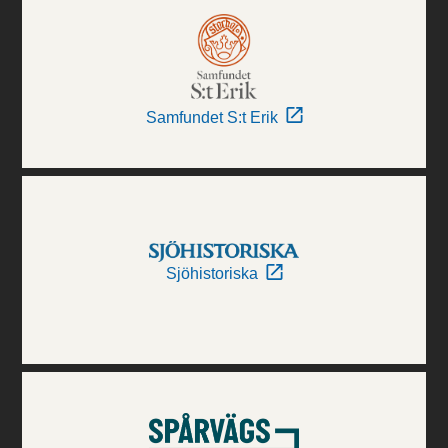
Samfundet S:t Erik
Sjöhistoriska