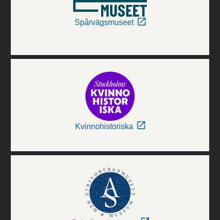
Spårvägsmuseet
Kvinnohistoriska