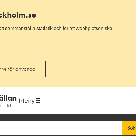
ockholm.se
tt sammanställa statistik och för att webbplatsen ska
or vi får använda
ällan
Meny
h bild
Sök