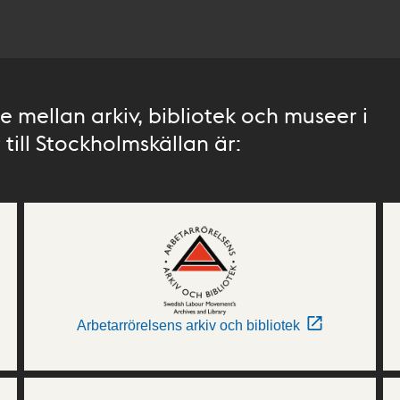
 mellan arkiv, bibliotek och museer i
till Stockholmskällan är:
Arbetarrörelsens arkiv och bibliotek