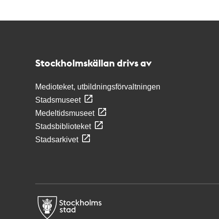
Kontakt
Stockholmskällan
Stockholmskällan drivs av
Medioteket, utbildningsförvaltningen
Stadsmuseet
Medeltidsmuseet
Stadsbiblioteket
Stadsarkivet