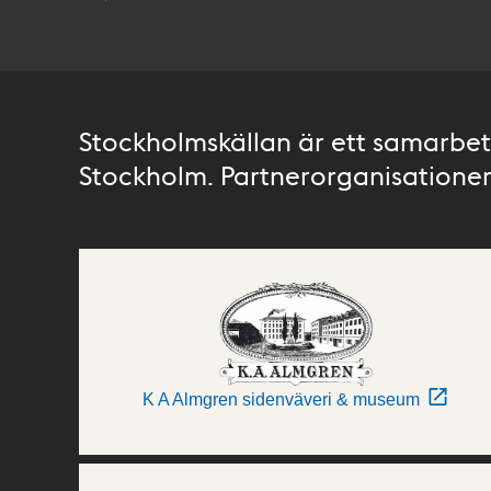
Stockholmskällan är ett samarbete
Stockholm. Partnerorganisationer 
K A Almgren sidenväveri & museum