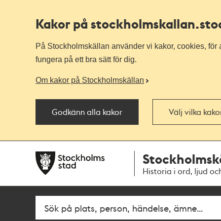
Kakor på stockholmskallan
.st
På Stockholmskällan använder vi kakor, cookies, för a
fungera på ett bra sätt för dig.
Om kakor på Stockholmskällan
Godkänn alla kakor
Välj vilka kak
Till
Till
Stockholmsk
navigationen
huvudinnehållet
Historia i ord, ljud oc
Fritextsök