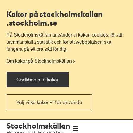
Kakor på stockholmskallan
.stockholm.se
På Stockholmskällan använder vi kakor, cookies, för att
sammanställa statistik och för att webbplatsen ska
fungera på ett bra sätt för dig.
Om kakor på Stockholmskällan
Godkänn alla kakor
Välj vilka kakor vi får använda
Till
Till
Stockholmskällan
navigationen
huvudinnehållet
Historia i ord, ljud och bild