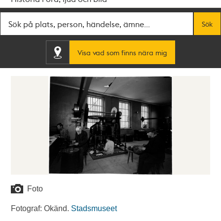
Fritextsök
Sök
Visa vad som finns nära mig
Foto
Fotograf: Okänd.
Stadsmuseet