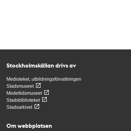
Kontakt
Stockholmskällan
Stockholmskällan drivs av
Medioteket, utbildningsförvaltningen
Stadsmuseet
Medeltidsmuseet
Stadsbiblioteket
Stadsarkivet
Om webbplatsen