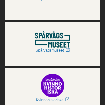
Spårvägsmuseet
Kvinnohistoriska