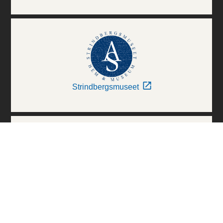
Strindbergsmuseet
Thielska Galleriet