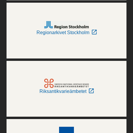
Regionarkivet Stockholm
Riksantikvarieämbetet