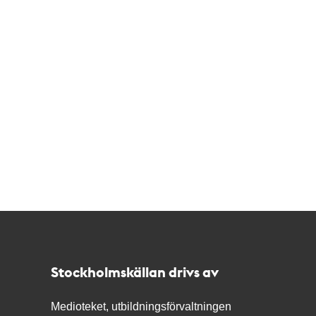
Kontakt
Stockholmskällan
Stockholmskällan drivs av
Medioteket, utbildningsförvaltningen