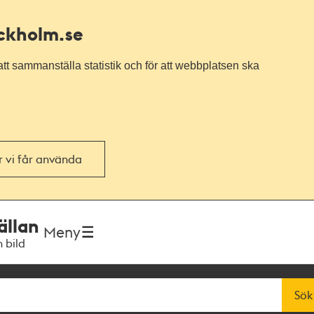
ockholm.se
tt sammanställa statistik och för att webbplatsen ska
or vi får använda
ällan
Meny
h bild
Sök