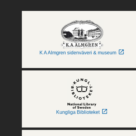
K A Almgren sidenväveri & museum
Kungliga Biblioteket