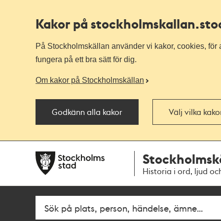
Kakor på stockholmskallan
.st
På Stockholmskällan använder vi kakor, cookies, för a
fungera på ett bra sätt för dig.
Om kakor på Stockholmskällan
Godkänn alla kakor
Välj vilka kak
Till
Till
Stockholmsk
navigationen
huvudinnehållet
Historia i ord, ljud oc
Fritextsök