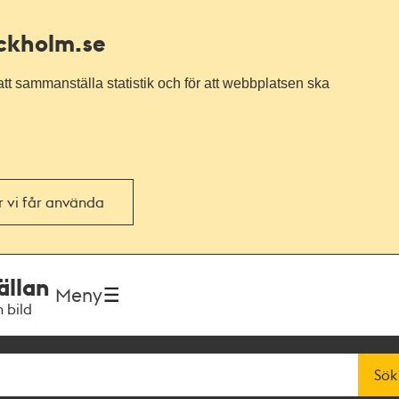
ockholm.se
tt sammanställa statistik och för att webbplatsen ska
or vi får använda
ällan
Meny
h bild
Sök