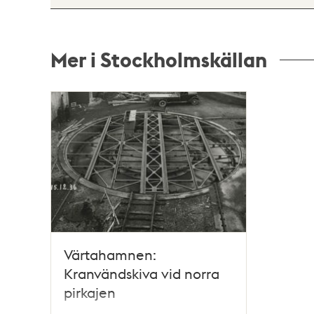
Mer i Stockholmskällan
Relaterade
poster
och
teman
Värtahamnen:
Kranvändskiva vid norra
pirkajen