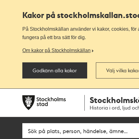
Kakor på stockholmskallan
.st
På Stockholmskällan använder vi kakor, cookies, för a
fungera på ett bra sätt för dig.
Om kakor på Stockholmskällan
Godkänn alla kakor
Välj vilka kak
Till
Till
Stockholmsk
navigationen
huvudinnehållet
Historia i ord, ljud oc
Fritextsök