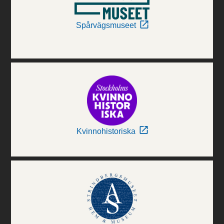
Spårvägsmuseet
Kvinnohistoriska