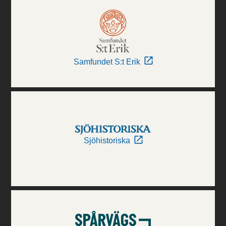
Samfundet S:t Erik
Sjöhistoriska