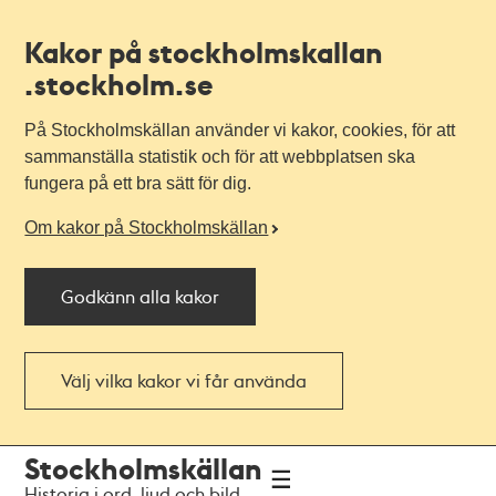
Kakor på stockholmskallan
.stockholm.se
På Stockholmskällan använder vi kakor, cookies, för att
sammanställa statistik och för att webbplatsen ska
fungera på ett bra sätt för dig.
Om kakor på Stockholmskällan
Godkänn alla kakor
Välj vilka kakor vi får använda
Till
Till
Stockholmskällan
navigationen
huvudinnehållet
Historia i ord, ljud och bild