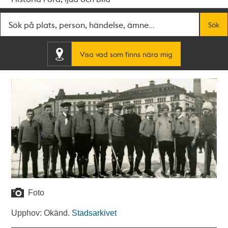
Fritextsök
Sök
Visa vad som finns nära mig
Foto
Upphov: Okänd.
Stadsarkivet