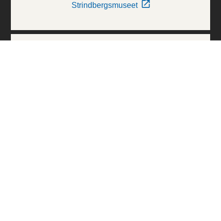
Strindbergsmuseet
Thielska Galleriet
Världskulturmuseerna