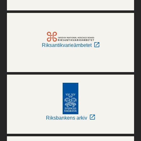
Riksantikvarieämbetet
Riksbankens arkiv