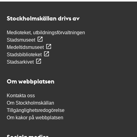
Kontakt
Stockholmskällan
Stockholmskällan drivs av
Medioteket, utbildningsförvaltningen
Stadsmuseet
Medeltidsmuseet
Stadsbiblioteket
Stadsarkivet
Om webbplatsen
Kontakta oss
Om Stockholmskällan
Tillgänglighetsredogörelse
Om kakor på webbplatsen
Sociala medier