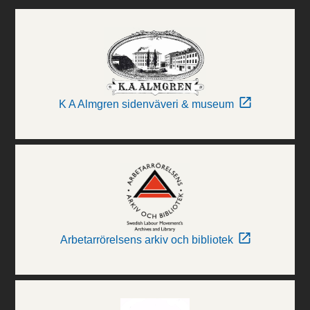
K A Almgren sidenväveri & museum
Arbetarrörelsens arkiv och bibliotek