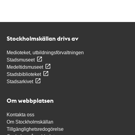
Kontakt
Stockholmskällan
Stockholmskällan drivs av
Medioteket, utbildningsförvaltningen
Stadsmuseet
Medeltidsmuseet
Stadsbiblioteket
Stadsarkivet
Om webbplatsen
Kontakta oss
Om Stockholmskällan
Tillgänglighetsredogörelse