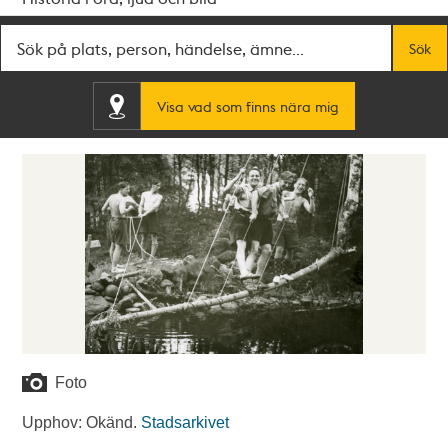
Fritextsök
Sök
Visa vad som finns nära mig
Foto
Upphov: Okänd.
Stadsarkivet