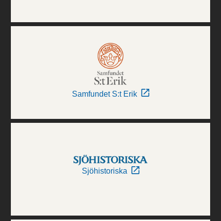
Samfundet S:t Erik
Sjöhistoriska