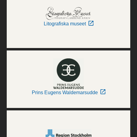
Litografiska museet
Prins Eugens Waldemarsudde