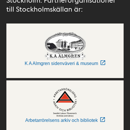
till Stockholmskällan är:
K A Almgren sidenväveri & museum
Arbetarrörelsens arkiv och bibliotek