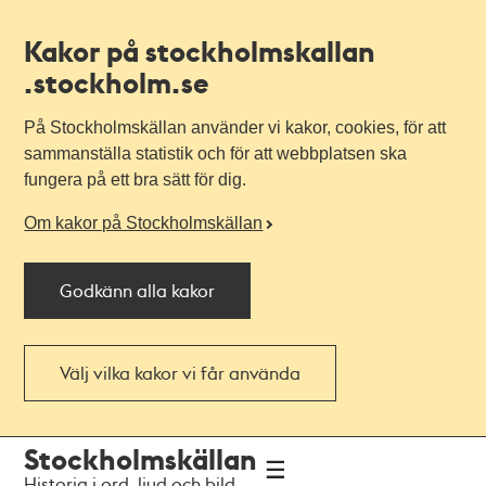
Kakor på stockholmskallan
.stockholm.se
På Stockholmskällan använder vi kakor, cookies, för att
sammanställa statistik och för att webbplatsen ska
fungera på ett bra sätt för dig.
Om kakor på Stockholmskällan
Godkänn alla kakor
Välj vilka kakor vi får använda
Till
Till
Stockholmskällan
navigationen
huvudinnehållet
Historia i ord, ljud och bild