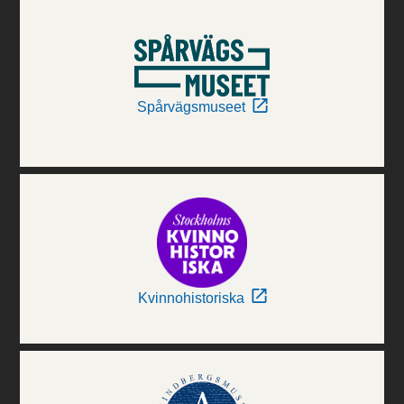
Spårvägsmuseet
Kvinnohistoriska