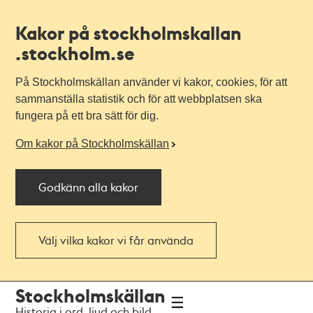
Kakor på stockholmskallan
.stockholm.se
På Stockholmskällan använder vi kakor, cookies, för att
sammanställa statistik och för att webbplatsen ska
fungera på ett bra sätt för dig.
Om kakor på Stockholmskällan
Godkänn alla kakor
Välj vilka kakor vi får använda
Till
Till
Stockholmskällan
navigationen
huvudinnehållet
Historia i ord, ljud och bild