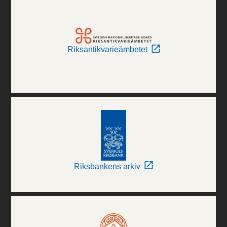
Riksantikvarieämbetet
Riksbankens arkiv