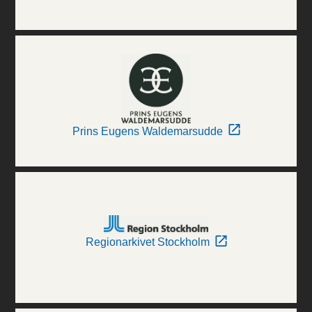
Prins Eugens Waldemarsudde
Regionarkivet Stockholm