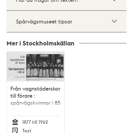
Spårvägsmuseet tipsar
Mer i Stockholmskällan
Relaterade
poster
och
teman
Från vagnstäderskor
till förare :
spårvägskvinnor i 85
år
1877 till 1962
Tid
Text