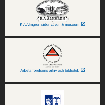
K A Almgren sidenväveri & museum
Arbetarrörelsens arkiv och bibliotek