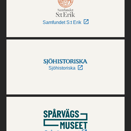
Samfundet S:t Erik
Sjöhistoriska