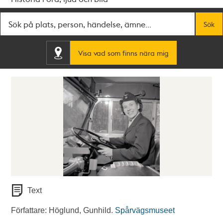
Fritextsök
Sök
Visa vad som finns nära mig
Text
Författare: Höglund, Gunhild.
Spårvägsmuseet