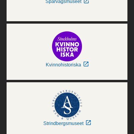
Spårvägsmuseet
Kvinnohistoriska
Strindbergsmuseet