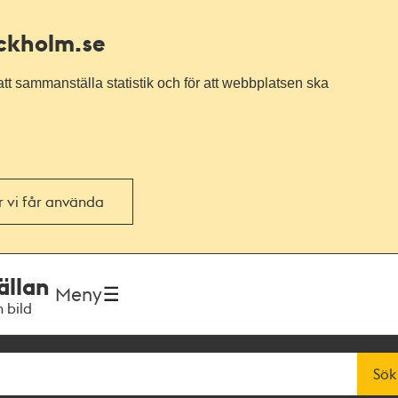
ockholm.se
tt sammanställa statistik och för att webbplatsen ska
or vi får använda
ällan
Meny
h bild
Sök