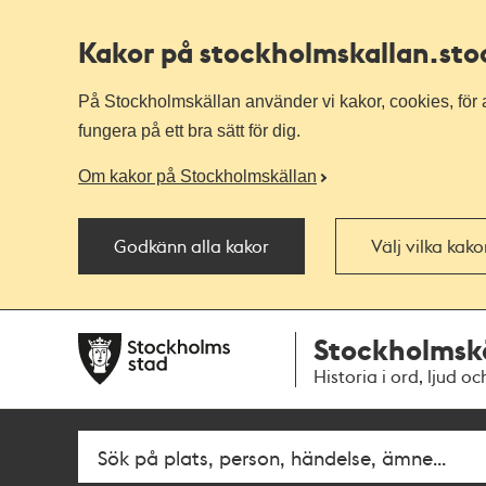
Kakor på stockholmskallan
.st
På Stockholmskällan använder vi kakor, cookies, för a
fungera på ett bra sätt för dig.
Om kakor på Stockholmskällan
Godkänn alla kakor
Välj vilka kak
Till
Till
Stockholmsk
navigationen
huvudinnehållet
Historia i ord, ljud oc
Fritextsök