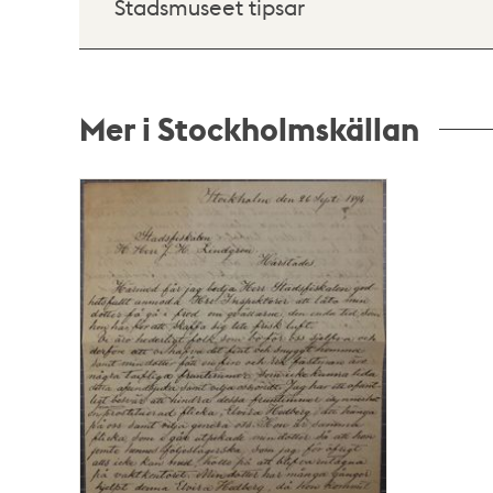
Stadsmuseet tipsar
Mer i Stockholmskällan
Relaterade
poster
och
teman