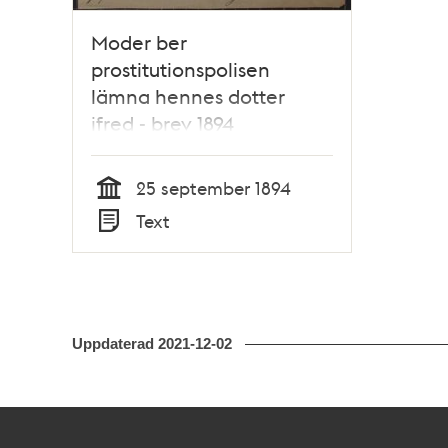
Moder ber
prostitutionspolisen
lämna hennes dotter
ifred - brev 1894
25 september 1894
Tid
Text
Typ
Uppdaterad
2021-12-02
Kontakt