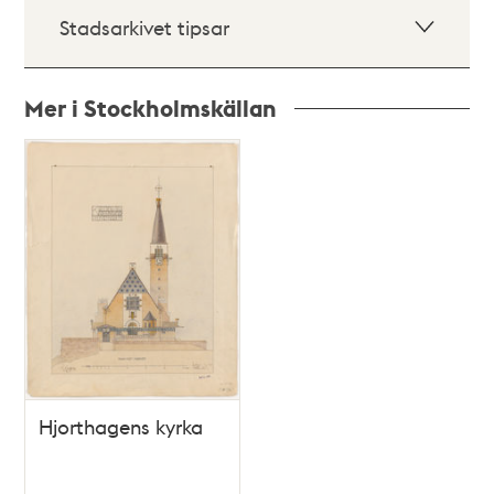
Stadsarkivet tipsar
Mer i Stockholmskällan
Relaterade
poster
och
teman
Hjorthagens kyrka