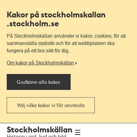
Kakor på stockholmskallan
.stockholm.se
På Stockholmskällan använder vi kakor, cookies, för att
sammanställa statistik och för att webbplatsen ska
fungera på ett bra sätt för dig.
Om kakor på Stockholmskällan
Godkänn alla kakor
Välj vilka kakor vi får använda
Till
Till
Stockholmskällan
navigationen
huvudinnehållet
Historia i ord, ljud och bild