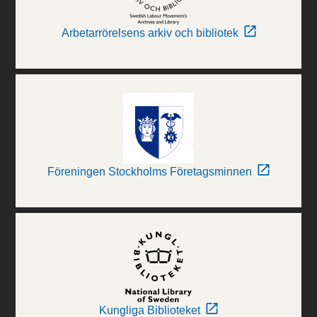
Arbetarrörelsens arkiv och bibliotek
Föreningen Stockholms Företagsminnen
Kungliga Biblioteket