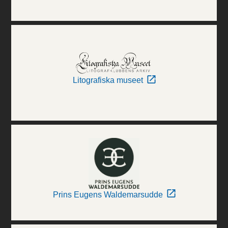
Litografiska museet
Prins Eugens Waldemarsudde