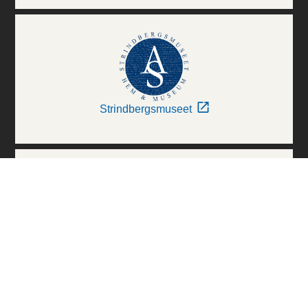
Strindbergsmuseet
Thielska Galleriet