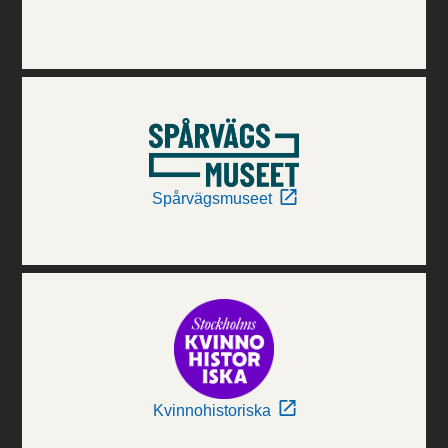
Spårvägsmuseet
Kvinnohistoriska