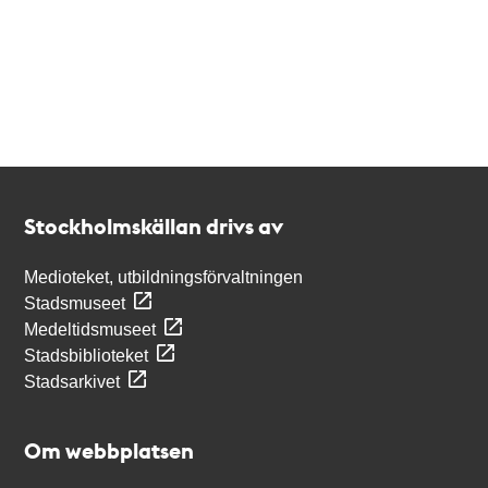
Kontakt
Stockholmskällan
Stockholmskällan drivs av
Medioteket, utbildningsförvaltningen
Stadsmuseet
Medeltidsmuseet
Stadsbiblioteket
Stadsarkivet
Om webbplatsen