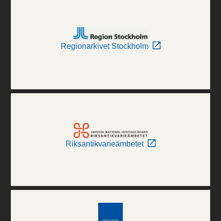
Regionarkivet Stockholm
Riksantikvarieämbetet