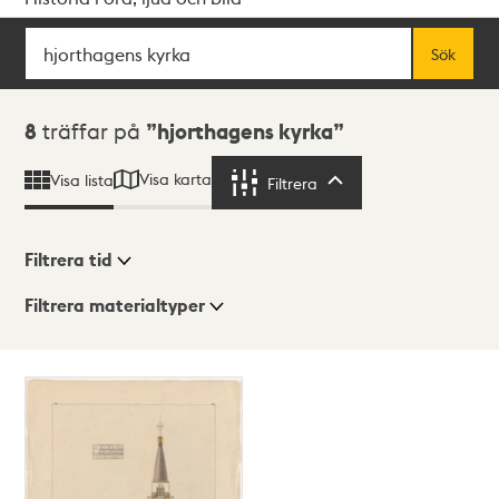
Sök
Fritextsök
Sök
Sökresultat
8
träffar på
hjorthagens kyrka
Visa karta
Visa lista
Filtrera
Filtrera
Filtrera tid
Filtrera materialtyper
Visningsläge
Totalt
8
träffar
Lista
Karta