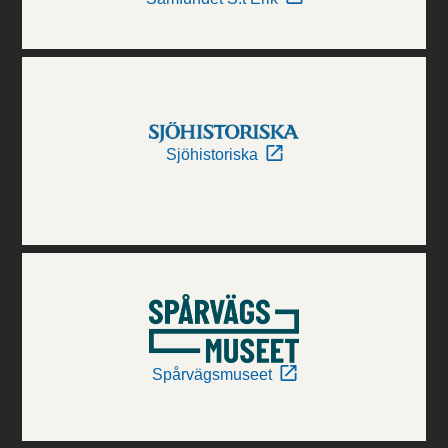
Sjöhistoriska
Spårvägsmuseet