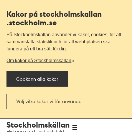
Kakor på stockholmskallan
.stockholm.se
På Stockholmskällan använder vi kakor, cookies, för att
sammanställa statistik och för att webbplatsen ska
fungera på ett bra sätt för dig.
Om kakor på Stockholmskällan
Godkänn alla kakor
Välj vilka kakor vi får använda
Till
Till
Stockholmskällan
navigationen
huvudinnehållet
Historia i ord, ljud och bild