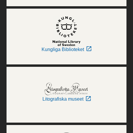
Kungliga Biblioteket
Litografiska museet