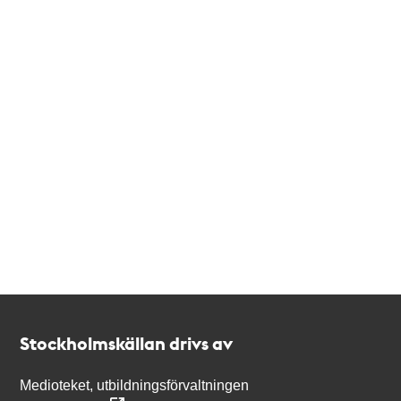
Kontakt
Stockholmskällan
Stockholmskällan drivs av
Medioteket, utbildningsförvaltningen