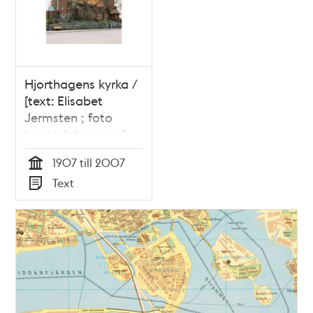
Hjorthagens kyrka /
[text: Elisabet
Jermsten ; foto
Ingrid Johansson]
1907 till 2007
Tid
Text
Typ