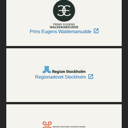
Prins Eugens Waldemarsudde
Regionarkivet Stockholm