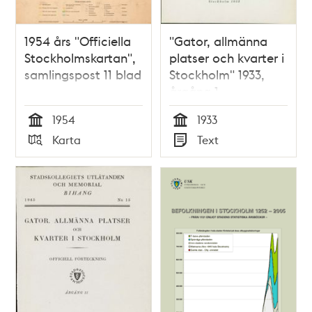
1954 års "Officiella
"Gator, allmänna
Stockholmskartan",
platser och kvarter i
samlingspost 11 blad
Stockholm" 1933,
årgång 1
1954
1933
Tid
Tid
Karta
Text
Typ
Typ