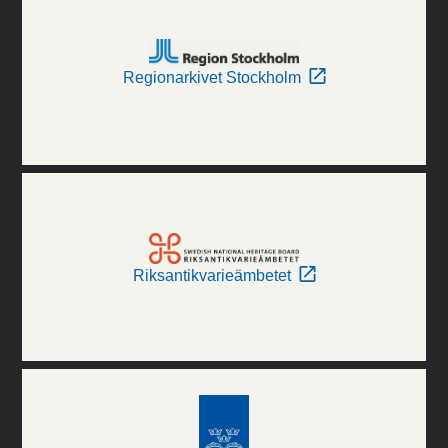
Regionarkivet Stockholm
Riksantikvarieämbetet