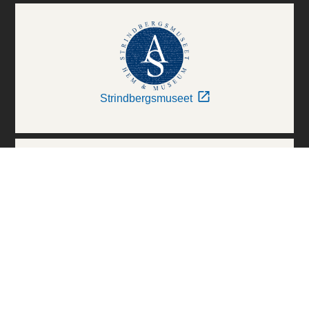
Strindbergsmuseet
Thielska Galleriet