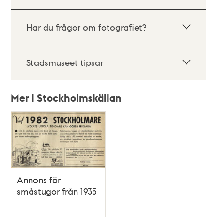
Har du frågor om fotografiet?
Stadsmuseet tipsar
Mer i Stockholmskällan
Relaterade
poster
och
teman
Annons för
småstugor från 1935