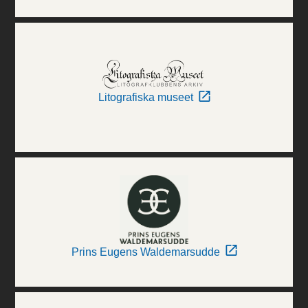
Litografiska museet
Prins Eugens Waldemarsudde