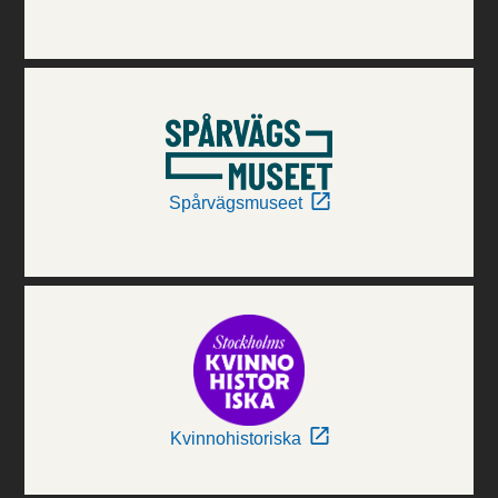
Spårvägsmuseet
Kvinnohistoriska