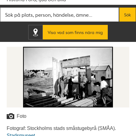
Fritextsök
Sök
Visa vad som finns nära mig
Foto
Fotograf: Stockholms stads småstugebyrå (SMÅA).
Stadsmuseet