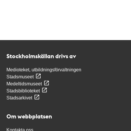
Kontakt
Stockholmskällan
Stockholmskällan drivs av
Medioteket, utbildningsförvaltningen
Stadsmuseet
Medeltidsmuseet
Stadsbiblioteket
Stadsarkivet
Om webbplatsen
Kontakta oss