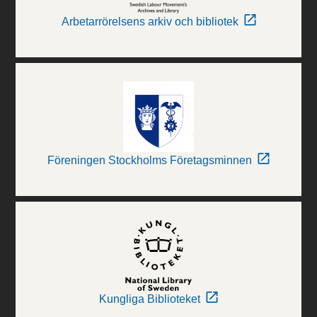
Arbetarrörelsens arkiv och bibliotek
Föreningen Stockholms Företagsminnen
Kungliga Biblioteket