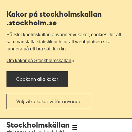
Kakor på stockholmskallan
.stockholm.se
På Stockholmskällan använder vi kakor, cookies, för att
sammanställa statistik och för att webbplatsen ska
fungera på ett bra sätt för dig.
Om kakor på Stockholmskällan
Godkänn alla kakor
Välj vilka kakor vi får använda
Till
Till
Stockholmskällan
navigationen
huvudinnehållet
Historia i ord, ljud och bild