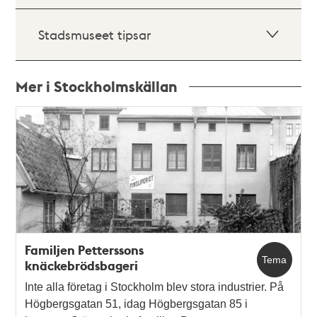
Stadsmuseet tipsar
Mer i Stockholmskällan
Relaterade
poster
och
teman
Familjen Petterssons
Tema
knäckebrödsbageri
Inte alla företag i Stockholm blev stora industrier. På
Högbergsgatan 51, idag Högbergsgatan 85 i