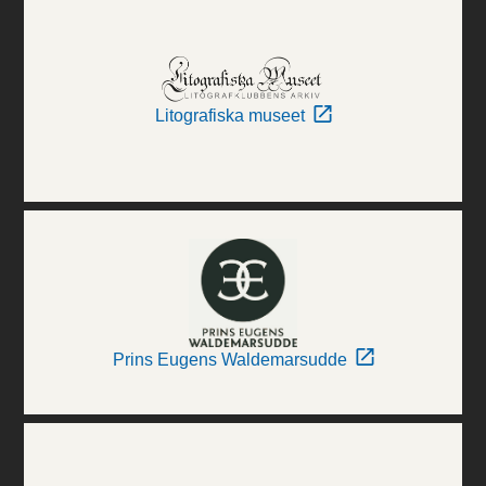
Litografiska museet
Prins Eugens Waldemarsudde