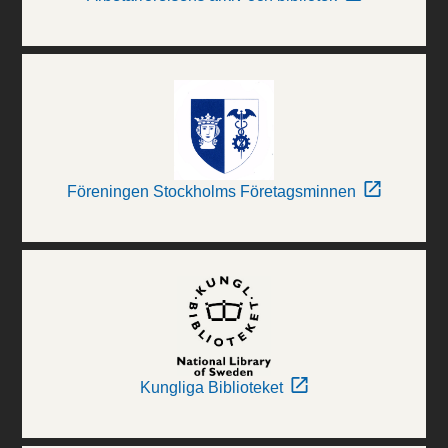
Föreningen Stockholms Företagsminnen
Kungliga Biblioteket