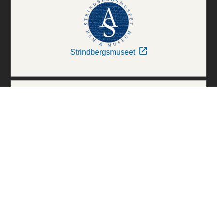
Strindbergsmuseet
Thielska Galleriet