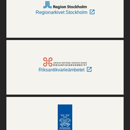
Regionarkivet Stockholm
Riksantikvarieämbetet