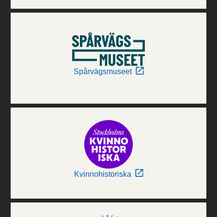
Spårvägsmuseet
Kvinnohistoriska