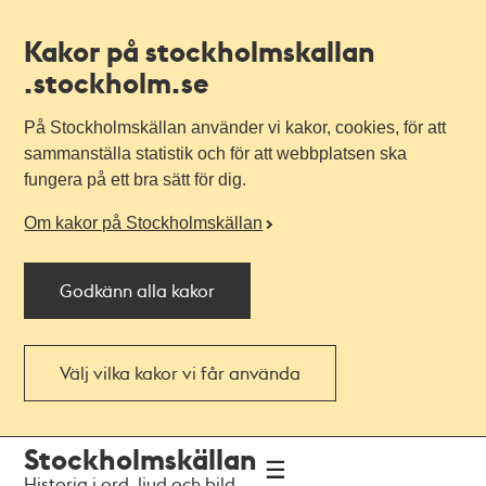
Kakor på stockholmskallan
.stockholm.se
På Stockholmskällan använder vi kakor, cookies, för att
sammanställa statistik och för att webbplatsen ska
fungera på ett bra sätt för dig.
Om kakor på Stockholmskällan
Godkänn alla kakor
Välj vilka kakor vi får använda
Till
Till
Stockholmskällan
navigationen
huvudinnehållet
Historia i ord, ljud och bild